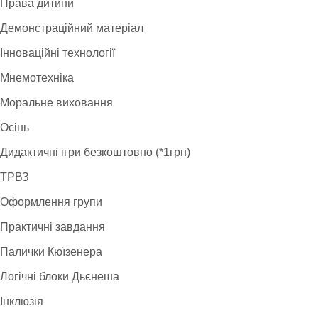
Права дитини
Демонстраційний матеріал
Інноваційні технології
Мнемотехніка
Моральне виховання
Осінь
Дидактичні ігри безкоштовно (*1грн)
ТРВЗ
Оформлення групи
Практичні завдання
Палички Кюїзенера
Логічні блоки Дьєнеша
Інклюзія