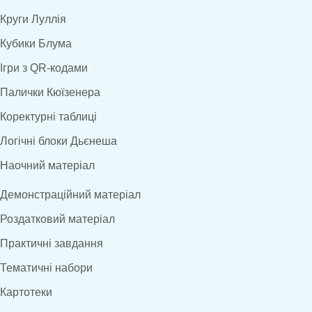
Круги Луллія
Кубики Блума
Ігри з QR-кодами
Палички Кюїзенера
Коректурні таблиці
Логічні блоки Дьєнеша
Наочний матеріал
Демонстраційний матеріал
Роздатковий матеріал
Практичні завдання
Тематичні набори
Картотеки