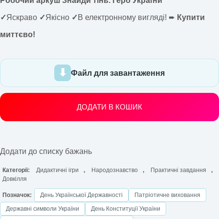
Робочий аркуш Знайди тінь. Герб України
✓
Яскраво
✓
Якісно
✓
В електронному вигляді! ➨
Купити
миттєво!
Файл для завантаження
ДОДАТИ В КОШИК
Додати до списку бажань
Категорії:
Дидактичні ігри
,
Народознавство
,
Практичні завдання
,
Довкілля
Позначок:
День Української Державності
Патріотичне виховання
Державні символи України
День Конституції України