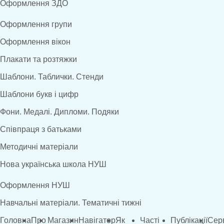
Оформлення ЗДО
Оформлення групи
Оформлення вікон
Плакати та розтяжки
Шаблони. Таблички. Стенди
Шаблони букв і цифр
Фони. Медалі. Дипломи. Подяки
Співпраця з батьками
Методичні матеріали
Нова українська школа НУШ
Оформлення НУШ
Навчальні матеріали. Тематичні тижні
Головна
Про
Магазин
Навігатор
Як
Часті
Публікації
Сер