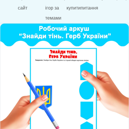
сайт
ігор за
купити
питання
темами