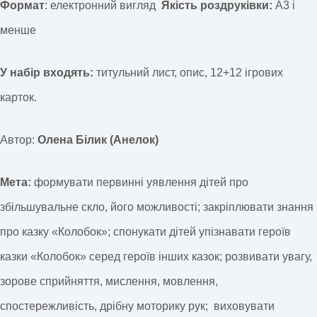
Формат
: електронний вигляд
Якість роздруківки:
А3 і
менше
У набір входять:
титульний лист, опис, 12+12 ігрових
карток.
Автор:
Олена Білик (Анелок)
Мета:
формувати первинні уявлення
дітей про
збільшувальне скло, його можливості; закріплювати знання
про казку «Колобок»; спонукати дітей упізнавати героїв
казки «Колобок» серед героїв інших казок; розвивати увагу,
зорове сприйняття, мислення, мовлення,
спостережливість, дрібну моторику рук;
виховувати