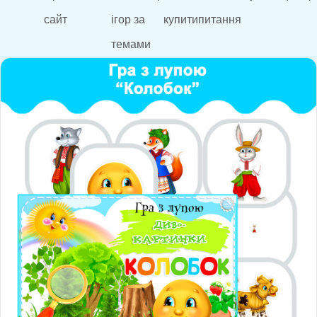
сайт
ігор за
купити
питання
темами