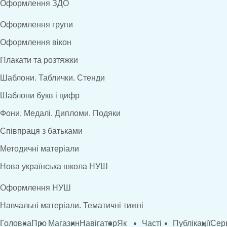
Оформлення ЗДО
Оформлення групи
Оформлення вікон
Плакати та розтяжки
Шаблони. Таблички. Стенди
Шаблони букв і цифр
Фони. Медалі. Дипломи. Подяки
Співпраця з батьками
Методичні матеріали
Нова українська школа НУШ
Оформлення НУШ
Навчальні матеріали. Тематичні тижні
Головна
Про
Магазин
Навігатор
Як
Часті
Публікації
Сер