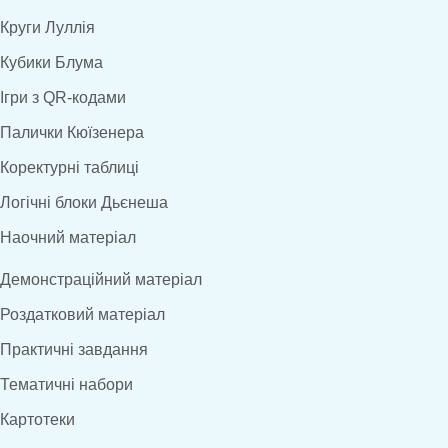
Круги Луллія
Кубики Блума
Ігри з QR-кодами
Палички Кюїзенера
Коректурні таблиці
Логічні блоки Дьєнеша
Наочний матеріал
Демонстраційний матеріал
Роздатковий матеріал
Практичні завдання
Тематичні набори
Картотеки