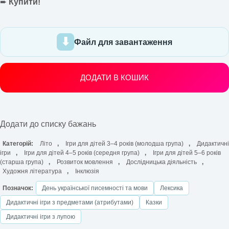
➨
Купити!
Файл для завантаження
ДОДАТИ В КОШИК
Додати до списку бажань
Категорій:
Літо
,
Ігри для дітей 3–4 років (молодша група)
,
Дидактичні
ігри
,
Ігри для дітей 4–5 років (середня група)
,
Ігри для дітей 5–6 років
(старша група)
,
Розвиток мовлення
,
Дослідницька діяльність
,
Художня література
,
Інклюзія
Позначок:
День української писемності та мови
Лексика
Дидактичні ігри з предметами (атрибутами)
Казки
Дидактичні ігри з лупою