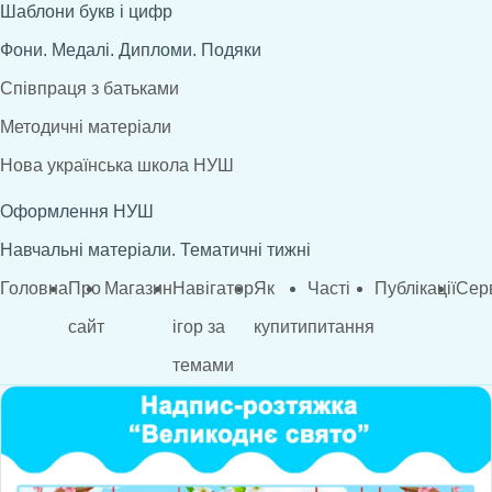
Шаблони букв і цифр
Фони. Медалі. Дипломи. Подяки
Співпраця з батьками
Методичні матеріали
Нова українська школа НУШ
Оформлення НУШ
Навчальні матеріали. Тематичні тижні
Головна
Про
Магазин
Навігатор
Як
Часті
Публікації
Сер
сайт
ігор за
купити
питання
темами