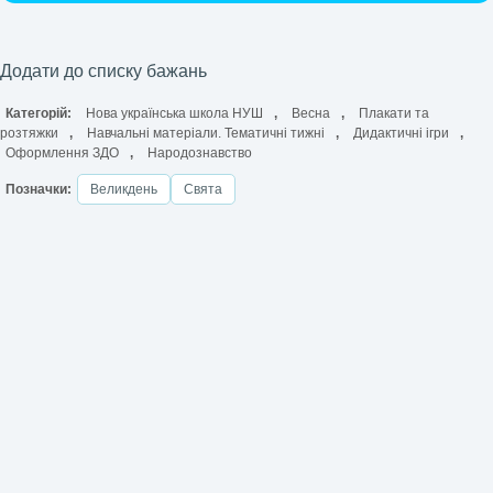
Додати до списку бажань
Категорій:
Нова українська школа НУШ
,
Весна
,
Плакати та
розтяжки
,
Навчальні матеріали. Тематичні тижні
,
Дидактичні ігри
,
Оформлення ЗДО
,
Народознавство
Позначки:
Великдень
Свята