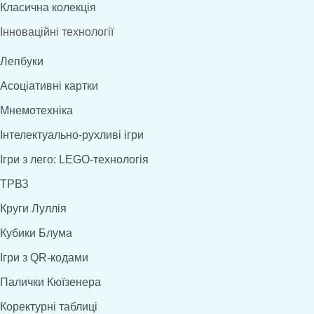
Класична колекція
Інноваційні технології
Лепбуки
Асоціативні картки
Мнемотехніка
Інтелектуально-рухливі ігри
Ігри з лего: LEGO-технологія
ТРВЗ
Круги Луллія
Кубики Блума
Ігри з QR-кодами
Палички Кюїзенера
Коректурні таблиці