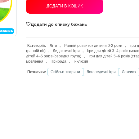
ДОДАТИ В КОШИК
Додати до списку бажань
Категорій:
Літо
,
Ранній розвиток д
(ранній вік)
,
Дидактичні ігри
,
Ігри 
дітей 4–5 років (середня група)
,
Ігри 
мовлення
,
Природа
,
Інклюзія
Позначки:
Свійські тварини
Логоп