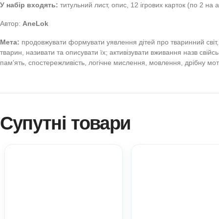
Дидактична гра Свій
портал Anelok — Ігри
(Половинки. Збери ціле) (Екопростір розвитку дити
Розвиток мовлення. Лексика. Дрібна моторика рук. 
Формат
: електронний вигляд
Якість роздруківки:
А3 і
У набір входять:
титульний лист, опис, 12 ігрових карто
Автор:
AneLok
Мета:
продовжувати формувати уявлення дітей про тваринн
тварин, називати та описувати їх; активізувати вживання 
памʼять, спостережливість, логічне мислення, мовлення, д