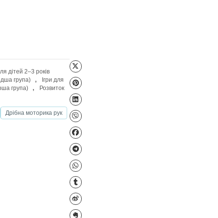
Файл для завантаження
итини 0-2 роки
,
Ігри для дітей 2–3 років
для дітей 3–4 років (молодша група)
,
Ігри для
для дітей 5–6 років (старша група)
,
Розвиток
едичні ігри
Лексика
Дрібна моторика рук