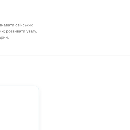
раїнський
ринний світ. Свійські тварини.
к.)
ати вміння дітей упізнавати свійських
ати ціле з двох частин; розвивати увагу,
гор про свійських тварин.