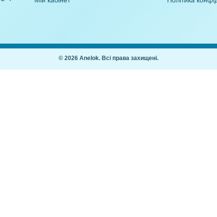
,00
₴
21,00
₴
Покупцям
Як купити
Часті питання
ання дітей 2–7
Мій кабінет