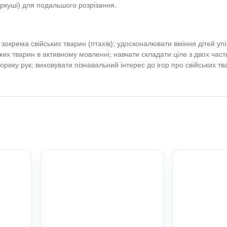
ські тварини — Всеук
 для друку
ни. Природа. Довкілля. Пізнавальний розвиток. Тва
Ранній вік. Молодший вік. Середній вік. Старший ві
 менше
к (по 2 на аркуші) для подальшого розрізання.
ий світ, зокрема свійських тварин (птахів); удосконалюв
назв свійських тварин в активному мовленні; навчати склад
рібну моторику рук; виховувати пізнавальний інтерес до і