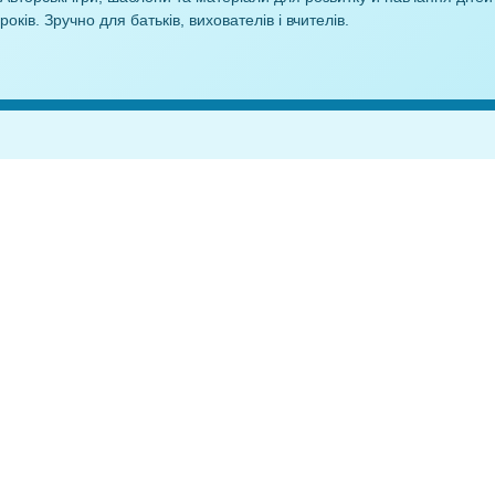
3,00
₴
10
Anelok — дидактичні
матеріали
Авторські ігри, шаблони та матеріали для розвитку й навч
років. Зручно для батьків, вихователів і вчителів.