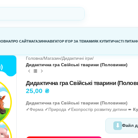
ГОЛОВНА
ПРО САЙТ
МАГАЗИН
НАВІГАТОР ІГОР ЗА ТЕМАМИ
Я
Головна
/
Магазин
/
Дидактичні ігри
/
Дидактична гра Свійські твари
Дидактична гра Свійські 
25,00
₴
Дидактична гра Свійські твари
✓
Ферма
✓
Природа
✓
Екопростір 