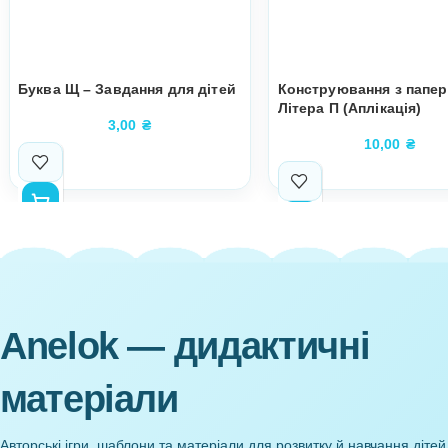
Супутні товари
Буква Щ – Завдання для дітей
Конструюванн
Літера П (Аплі