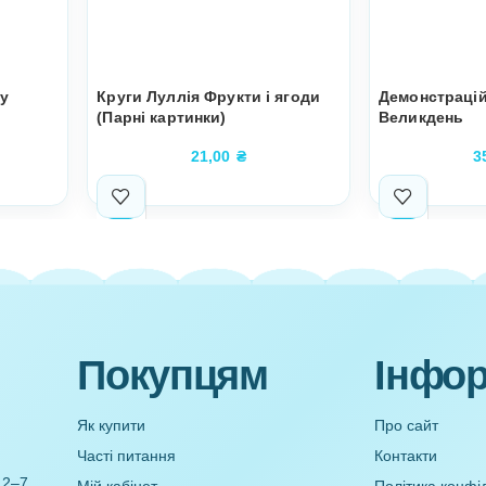
я з паперу
Круги Луллія Фрукти і ягоди
кація)
(Парні картинки)