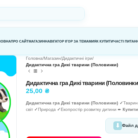
ГОЛОВНА
ПРО САЙТ
МАГАЗИН
НАВІГАТОР ІГОР ЗА ТЕМАМИ
Я
Головна
/
Магазин
/
Дидактичні ігри
/
Дидактична гра Дикі тварини (
Дидактична гра Дикі твар
25,00
₴
Дидактична гра Дикі тварини (
світ
✓
Природа
✓
Екопростір розви