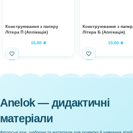
Супутні товари
Конструювання з паперу
Конструюванн
Літера П (Аплікація)
Літера Б (Аплі