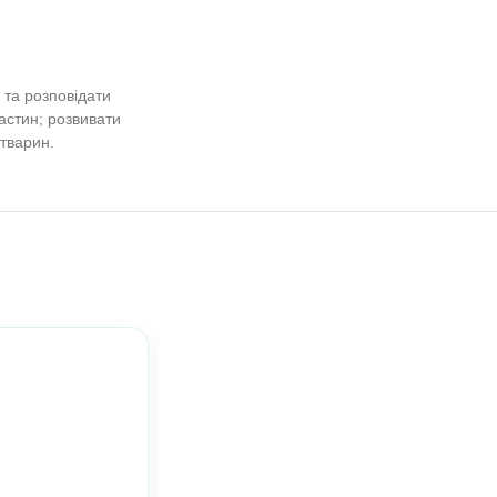
ський портал
ринний світ. Дикі тварини. Розвиток
знавати диких тварин та розповідати
кладати ціле з двох частин; розвивати
ес до ігор про диких тварин.