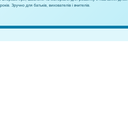
10,00
₴
10
Anelok — дидактичні
матеріали
Авторські ігри, шаблони та матеріали для розвитку й навч
років. Зручно для батьків, вихователів і вчителів.