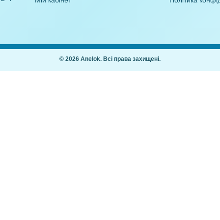
21,00
₴
,00
₴
Покупцям
Як купити
Часті питання
ання дітей 2–7
Мій кабінет