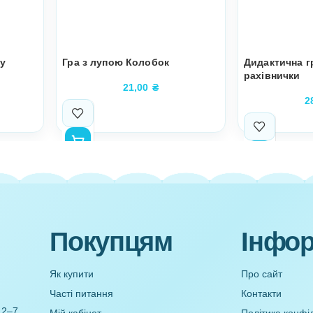
я з паперу
Гра з лупою Колобок
кація)