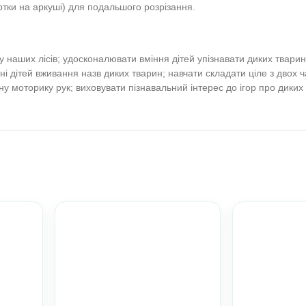
 тварини — Всеукраїн
уку
ни. Природа. Довкілля. Пізнавальний розвиток. Тва
к. Молодший вік. Середній вік. Старший вік.)
 менше
к (по дві картки на аркуші) для подальшого розрізання.
нного світу наших лісів; удосконалювати вміння дітей упі
и у мовленні дітей вживання назв диких тварин; навчати с
ення, дрібну моторику рук; виховувати пізнавальний інтер