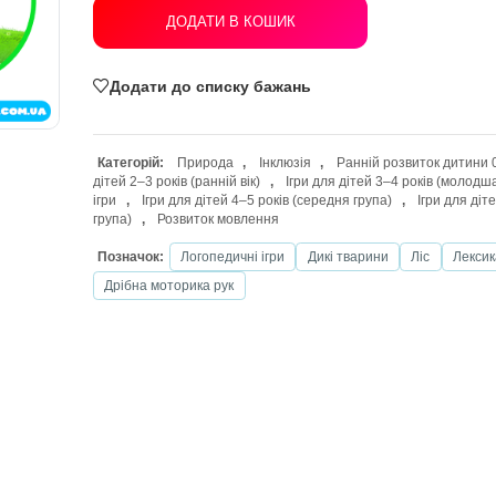
ДОДАТИ В КОШИК
Додати до списку бажань
Категорій:
Природа
,
Інклюзія
,
Р
дітей 2–3 років (ранній вік)
,
Ігри для 
ігри
,
Ігри для дітей 4–5 років (середн
група)
,
Розвиток мовлення
Позначок:
Логопедичні ігри
Дикі 
Дрібна моторика рук