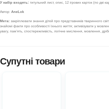
Дидактична гра Дикі
Anelok — Ігри для др
(Половинки. Збери ціле) (Екопростір розвитку дити
мовлення. Лексика. Дрібна моторика рук. Ранній ві
Формат
: електронний вигляд
Якість роздруківки:
А3 і
У набір входять:
титульний лист, опис, 12 ігрових карто
Автор:
AneLok
Мета:
закріплювати знання дітей про представників твари
знайомі факти про особливості їхнього життя; активізуват
увагу, памʼять, спостережливість, логічне мислення, мовл