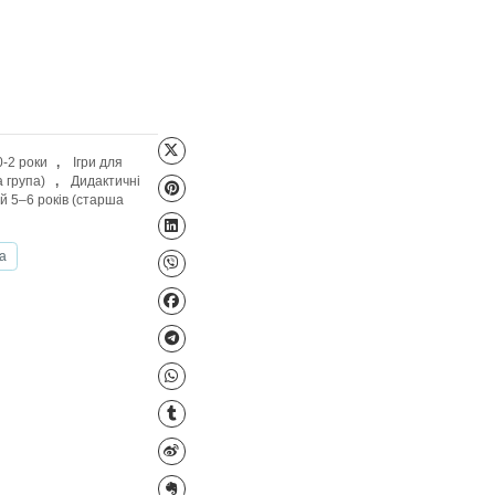
Файл для завантаження
анній розвиток дитини 0-2 роки
,
Ігри для
дітей 3–4 років (молодша група)
,
Дидактичні
я група)
,
Ігри для дітей 5–6 років (старша
тварини
Ліс
Лексика