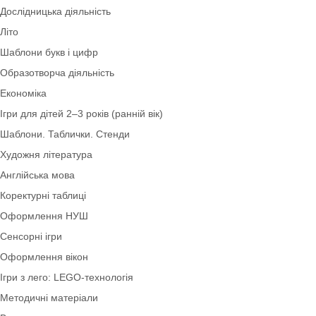
Дидактичний матеріал
Екологія
Зима
Плакати та розтяжки
Трудове виховання
Дослідницька діяльність
Літо
Шаблони букв і цифр
Образотворча діяльність
Економіка
Ігри для дітей 2–3 років (ранній вік)
Шаблони. Таблички. Стенди
Художня література