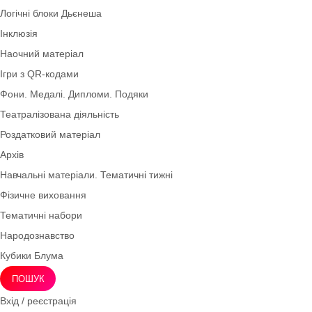
Інноваційні технології
Мнемотехніка
Моральне виховання
Осінь
Дидактичні ігри безкоштовно (*1грн)
ТРВЗ
Оформлення групи
Практичні завдання
Палички Кюїзенера
Логічні блоки Дьєнеша
Інклюзія
Наочний матеріал
Ігри з QR-кодами