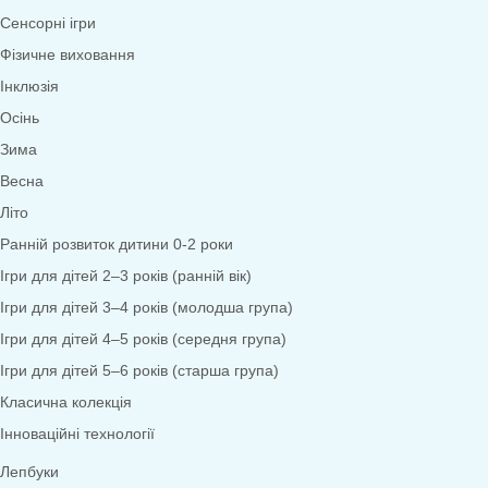
Математика
Економіка
Довкілля
Народознавство
Природа
Екологія
Дослідницька діяльність
Безпека життєдіяльності
Валеологія
Права дитини
Моральне виховання
Трудове виховання
Образотворча діяльність