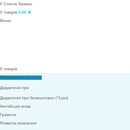
Фони. Медалі. Дипломи. Подяки
Театралізована діяльність
Роздатковий матеріал
Архів
Навчальні матеріали. Тематичні тижні
Фізичне виховання
Тематичні набори
Народознавство
Кубики Блума
ПОШУК
Вхід / реєстрація
0
Список бажань
0
товарів
0,00
₴