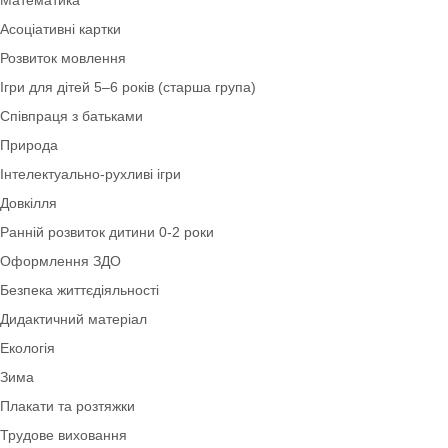
Ігри для дітей 3–4 років (молодша група)
Картотеки
Математика
Асоціативні картки
Розвиток мовлення
Ігри для дітей 5–6 років (старша група)
Співпраця з батьками
Природа
Інтелектуально-рухливі ігри
Довкілля
Ранній розвиток дитини 0-2 роки
Оформлення ЗДО
Безпека життєдіяльності