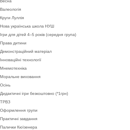
Англійська мова
Коректурні таблиці
Оформлення НУШ
Сенсорні ігри
Оформлення вікон
Ігри з лего: LEGO-технологія
Методичні матеріали
Весна
Валеологія
Круги Луллія
Нова українська школа НУШ
Ігри для дітей 4–5 років (середня група)
Права дитини
Демонстраційний матеріал