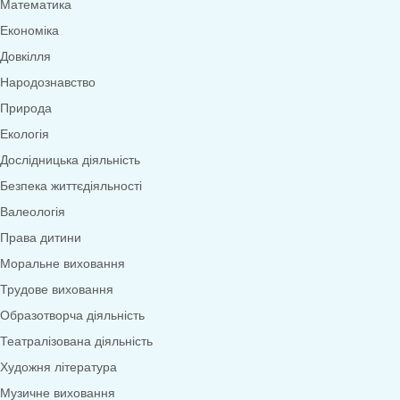
Меню
0
товарів
Переглянути категорії
Дидактичні ігри
Дидактичні ігри безкоштовно (*1грн)
Англійська мова
Грамота
Розвиток мовлення