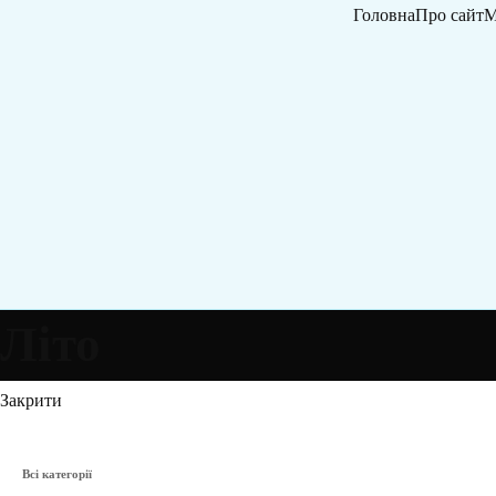
Головна
Про сайт
М
Літо
Закрити
Всі категорії