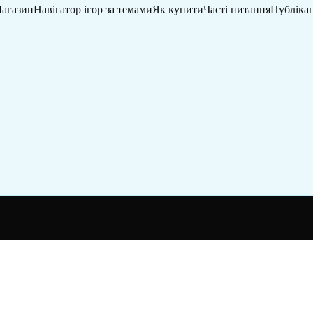
агазин
Навігатор ігор за темами
Як купити
Часті питання
Публікац