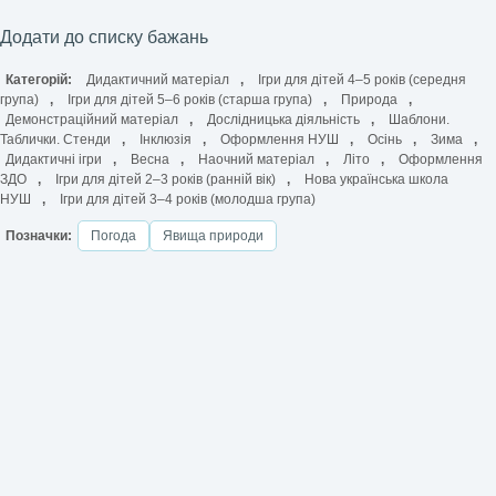
Додати до списку бажань
Категорій:
Дидактичний матеріал
,
Ігри для дітей 4–5 років (середня
група)
,
Ігри для дітей 5–6 років (старша група)
,
Природа
,
Демонстраційний матеріал
,
Дослідницька діяльність
,
Шаблони.
Таблички. Стенди
,
Інклюзія
,
Оформлення НУШ
,
Осінь
,
Зима
,
Дидактичні ігри
,
Весна
,
Наочний матеріал
,
Літо
,
Оформлення
ЗДО
,
Ігри для дітей 2–3 років (ранній вік)
,
Нова українська школа
НУШ
,
Ігри для дітей 3–4 років (молодша група)
Позначки:
Погода
Явища природи