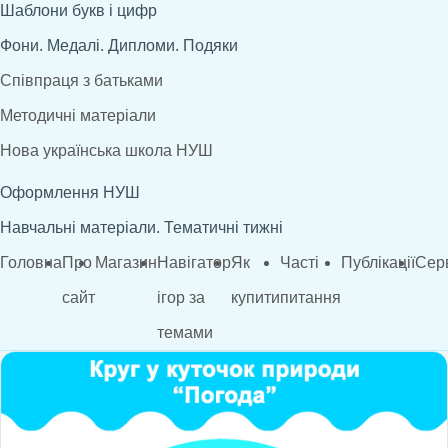
Шаблони букв і цифр
Фони. Медалі. Дипломи. Подяки
Співпраця з батьками
Методичні матеріали
Нова українська школа НУШ
Оформлення НУШ
Навчальні матеріали. Тематичні тижні
Головна
Про
Магазин
Навігатор
Як
Часті
Публікації
Сер
сайт
ігор за
купити
питання
темами