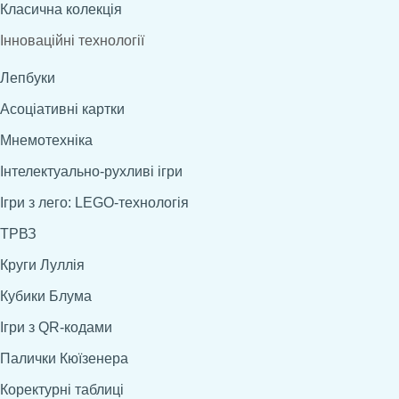
Класична колекція
Інноваційні технології
Лепбуки
Асоціативні картки
Мнемотехніка
Інтелектуально-рухливі ігри
Ігри з лего: LEGO-технологія
ТРВЗ
Круги Луллія
Кубики Блума
Ігри з QR-кодами
Палички Кюїзенера
Коректурні таблиці