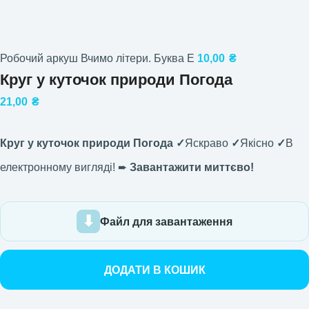
Робочий аркуш Вчимо літери. Буква Е
10,00
₴
Круг у куточок природи Погода
21,00
₴
Круг у куточок природи Погода ✓
Яскраво
✓
Якісно
✓
В
електронному вигляді! ➨
Завантажити миттєво!
Файл для завантаження
ДОДАТИ В КОШИК