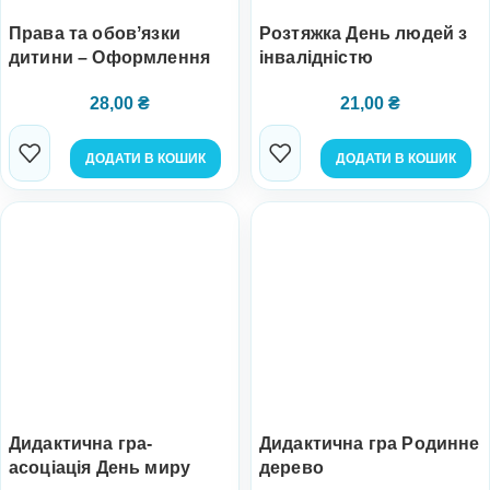
Права та обовʼязки
Розтяжка День людей з
дитини – Оформлення
інвалідністю
28,00
₴
21,00
₴
ДОДАТИ В КОШИК
ДОДАТИ В КОШИК
Дидактична гра-
Дидактична гра Родинне
асоціація День миру
дерево