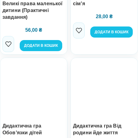
Великі права маленької
сімʼя
дитини (Практичні
28,00
₴
завдання)
56,00
₴
ДОДАТИ В КОШИК
ДОДАТИ В КОШИК
Дидактична гра
Дидактична гра Від
Обовʼязки дітей
родини йде життя