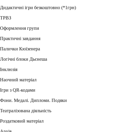
Дидактичні ігри безкоштовно (*1грн)
ТРВЗ
Оформлення групи
Практичні завдання
Палички Кюїзенера
Логічні блоки Дьєнеша
Інклюзія
Наочний матеріал
Ігри з QR-кодами
Фони. Медалі. Дипломи. Подяки
Театралізована діяльність
Роздатковий матеріал
Архів