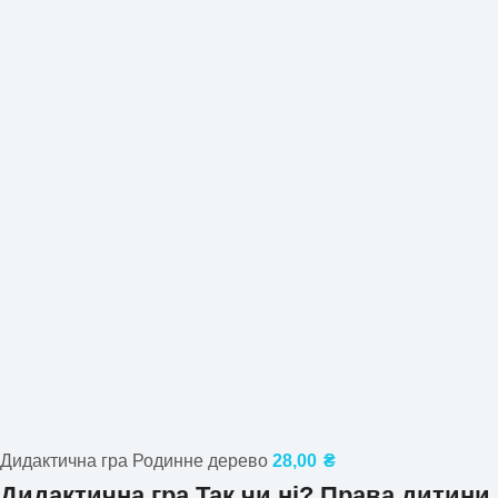
Дидактична гра Родинне дерево
28,00
₴
Дидактична гра Так чи ні? Права дитини