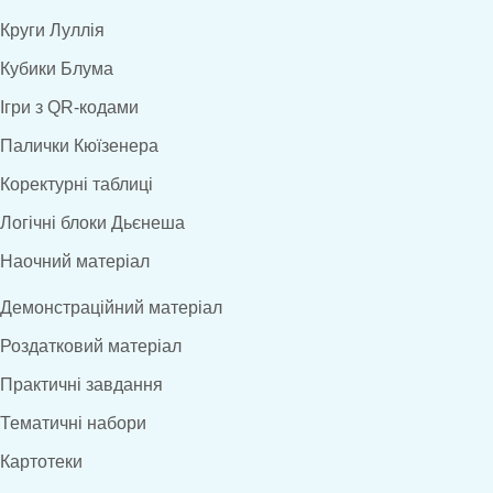
Круги Луллія
Кубики Блума
Ігри з QR-кодами
Палички Кюїзенера
Коректурні таблиці
Логічні блоки Дьєнеша
Наочний матеріал
Демонстраційний матеріал
Роздатковий матеріал
Практичні завдання
Тематичні набори
Картотеки