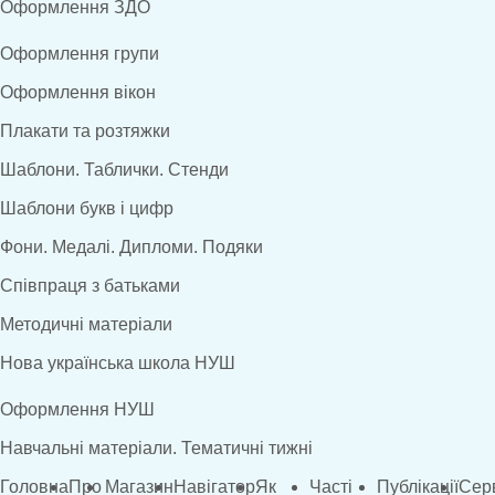
Оформлення ЗДО
Оформлення групи
Оформлення вікон
Плакати та розтяжки
Шаблони. Таблички. Стенди
Шаблони букв і цифр
Фони. Медалі. Дипломи. Подяки
Співпраця з батьками
Методичні матеріали
Нова українська школа НУШ
Оформлення НУШ
Навчальні матеріали. Тематичні тижні
Головна
Про
Магазин
Навігатор
Як
Часті
Публікації
Сер