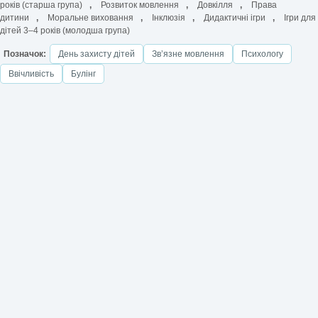
років (старша група)
,
Розвиток мовлення
,
Довкілля
,
Права
дитини
,
Моральне виховання
,
Інклюзія
,
Дидактичні ігри
,
Ігри для
дітей 3–4 років (молодша група)
Позначок:
День захисту дітей
Звʼязне мовлення
Психологу
Ввічливість
Булінг