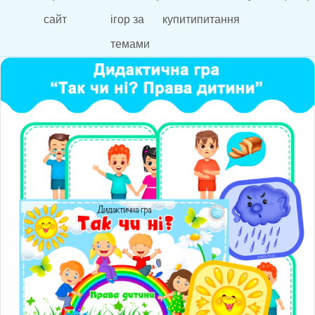
сайт
ігор за
купити
питання
темами