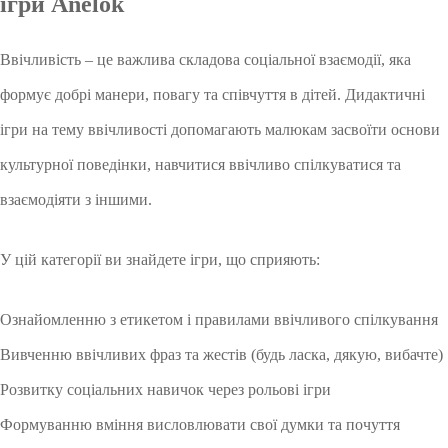
ігри Anelok
Ввічливість – це важлива складова соціальної взаємодії, яка
формує добрі манери, повагу та співчуття в дітей. Дидактичні
ігри на тему ввічливості допомагають малюкам засвоїти основи
культурної поведінки, навчитися ввічливо спілкуватися та
взаємодіяти з іншими.
У цій категорії ви знайдете ігри, що сприяють:
Ознайомленню з етикетом і правилами ввічливого спілкування
Вивченню ввічливих фраз та жестів (будь ласка, дякую, вибачте)
Розвитку соціальних навичок через рольові ігри
Формуванню вміння висловлювати свої думки та почуття