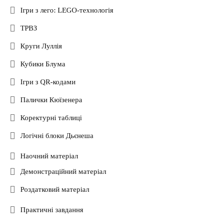
Ігри з лего: LEGO-технологія
ТРВЗ
Круги Луллія
Кубики Блума
Ігри з QR-кодами
Палички Кюїзенера
Коректурні таблиці
Логічні блоки Дьєнеша
Наочний матеріал
Демонстраційний матеріал
Роздатковий матеріал
Практичні завдання