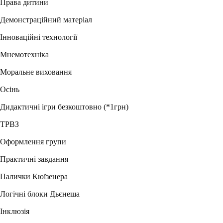
Права дитини
Демонстраційний матеріал
Інноваційні технології
Мнемотехніка
Моральне виховання
Осінь
Дидактичні ігри безкоштовно (*1грн)
ТРВЗ
Оформлення групи
Практичні завдання
Палички Кюїзенера
Логічні блоки Дьєнеша
Інклюзія