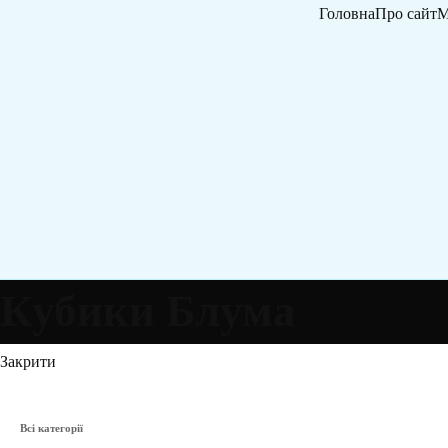
Головна
Про сайт
М
Кубики Блума
Закрити
Всі категорії