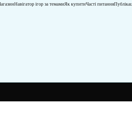
агазин
Навігатор ігор за темами
Як купити
Часті питання
Публікац