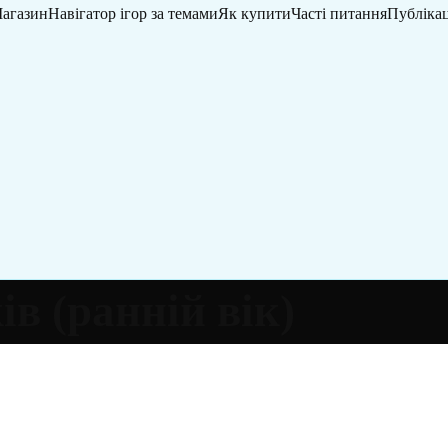
агазин
Навігатор ігор за темами
Як купити
Часті питання
Публікац
ів (ранній вік)