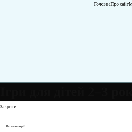
Головна
Про сайт
М
Ігри для дітей 2–3 рок
Закрити
Всі категорії