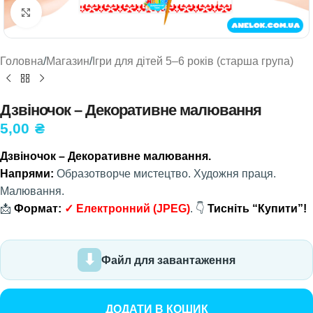
Натисніть, щоб збільшити
Головна
/
Магазин
/
Ігри для дітей 5–6 років (старша група)
Дзвіночок – Декоративне малювання
5,00
₴
Дзвіночок – Декоративне малювання.
Напрями:
Образотворче мистецтво. Художня праця.
Малювання.
📩
Формат:
✓
Електронний
(JPEG)
. 👇
Тисніть “Купити”!
Файл для завантаження
ДОДАТИ В КОШИК