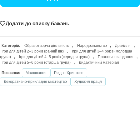
Додати до списку бажань
Категорій:
Образотворча діяльність
,
Народознавство
,
Довкілля
,
Ігри для дітей 2–3 років (ранній вік)
,
Ігри для дітей 3–4 років (молодша
група)
,
Ігри для дітей 4–5 років (середня група)
,
Практичні завдання
,
Ігри для дітей 5–6 років (старша група)
,
Дидактичний матеріал
Позначки:
Малювання
Різдво Христове
Декоративно-прикладне мистецтво
Художня праця