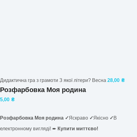
Дидактична гра з грамоти З якої літери? Весна
28,00
₴
Розфарбовка Моя родина
5,00
₴
Розфарбовка Моя родина ✓
Яскраво
✓
Якісно
✓
В
електронному вигляді! ➨
Купити миттєво!