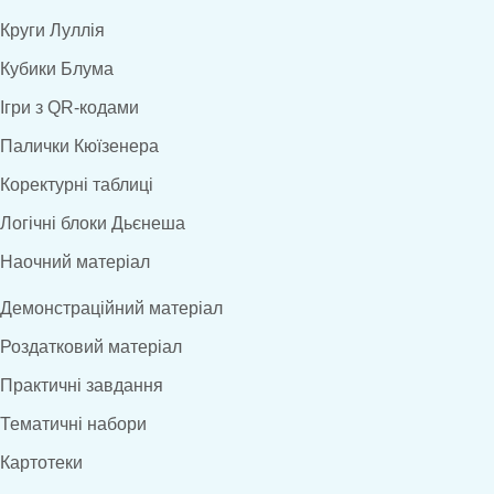
Круги Луллія
Кубики Блума
Ігри з QR-кодами
Палички Кюїзенера
Коректурні таблиці
Логічні блоки Дьєнеша
Наочний матеріал
Демонстраційний матеріал
Роздатковий матеріал
Практичні завдання
Тематичні набори
Картотеки