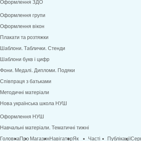
Оформлення ЗДО
Оформлення групи
Оформлення вікон
Плакати та розтяжки
Шаблони. Таблички. Стенди
Шаблони букв і цифр
Фони. Медалі. Дипломи. Подяки
Співпраця з батьками
Методичні матеріали
Нова українська школа НУШ
Оформлення НУШ
Навчальні матеріали. Тематичні тижні
Головна
Про
Магазин
Навігатор
Як
Часті
Публікації
Сер