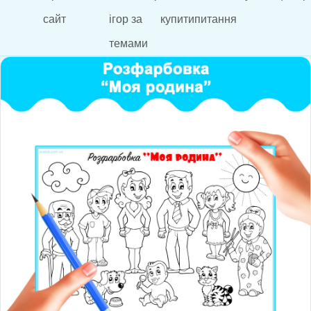
сайт
ігор за
купити
питання
темами