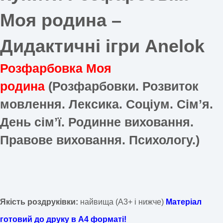
Моя родина –
Дидактичні ігри Anelok
Розфарбовка Моя
родина
(Розфарбовки. Розвиток
мовлення. Лексика. Соціум. Сімʼя.
День сімʼї. Родинне виховання.
Правове виховання. Психологу.)
Якість роздруківки:
найвища (А3+ і нижче)
Матеріал
готовий до друку в А4 форматі!