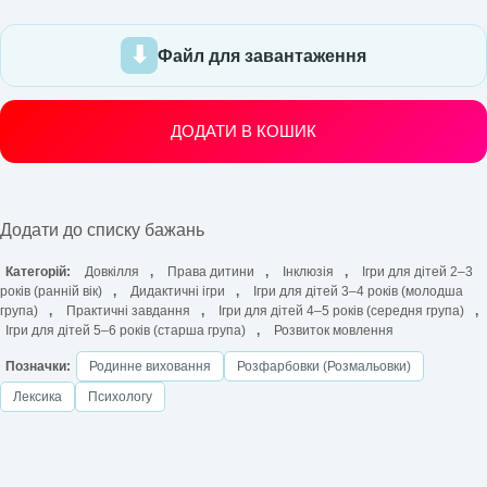
Файл для завантаження
ДОДАТИ В КОШИК
Додати до списку бажань
Категорій:
Довкілля
,
Права дитини
,
Інклюзія
,
Ігри для дітей 2–3
років (ранній вік)
,
Дидактичні ігри
,
Ігри для дітей 3–4 років (молодша
група)
,
Практичні завдання
,
Ігри для дітей 4–5 років (середня група)
,
Ігри для дітей 5–6 років (старша група)
,
Розвиток мовлення
Позначки:
Родинне виховання
Розфарбовки (Розмальовки)
Лексика
Психологу