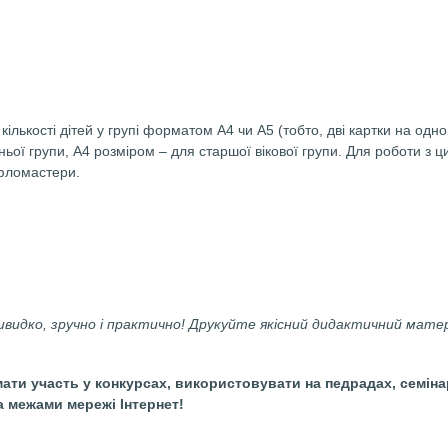
ok
ховання. Розвиток мовлення. Лексика. Довкілля. Д
отовий до друку в А4 форматі!
F-форматі.
увати по кількості дітей у групі форматом А4 чи А5 (тобто
та середньої групи, А4 розміром – для старшої вікової 
ові), або ж фломастери.