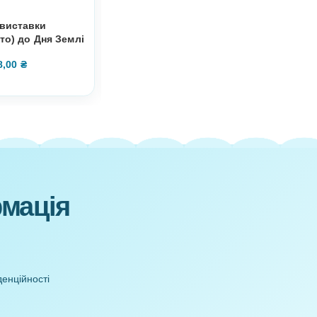
Оформлення виставки
Дидактична