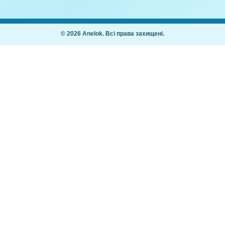
тварини (Половинки)
,00
₴
25,00
₴
Покупцям
Як купити
Часті питання
ання дітей 2–7
Мій кабінет