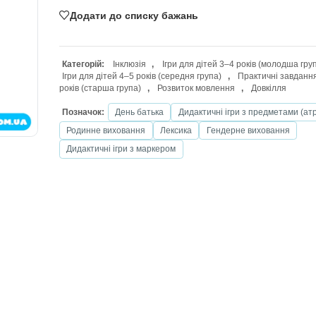
ДОДАТИ В КОШИК
Додати до списку бажань
Категорій:
Інклюзія
,
Ігри для дітей
Ігри для дітей 4–5 років (середня група
років (старша група)
,
Розвиток мовл
Позначок:
День батька
Дидактичні
Родинне виховання
Лексика
Ген
Дидактичні ігри з маркером