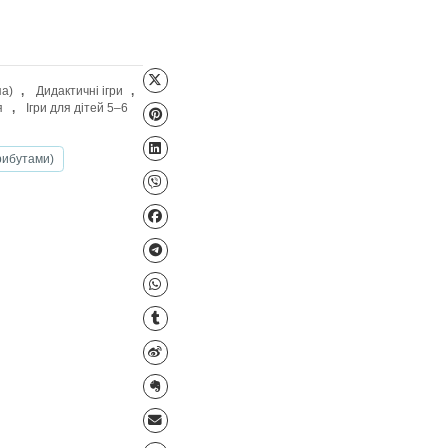
 3–4 років (молодша група)
,
Дидактичні ігри
,
)
,
Практичні завдання
,
Ігри для дітей 5–6
ення
,
Довкілля
 ігри з предметами (атрибутами)
дерне виховання