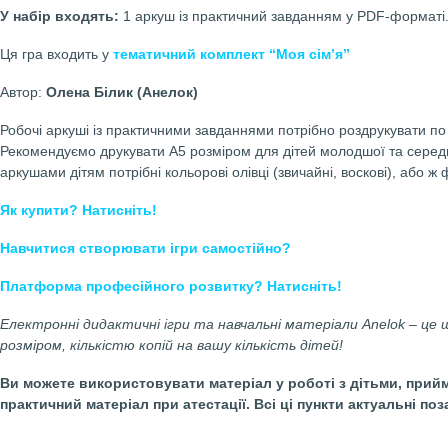
Дидактичні ігри Anel
Робочий аркуш Подарунки для татуся
(Гендерне ви
Родина. День батька.)
Якість роздруківки:
найвища (А3+ і нижче)
Матеріал г
У набір входять:
1 аркуш із практичний завданням у PD
Ця гра входить у
тематичний комплект “Моя сімʼя”
Автор:
Олена Білик (Анелок)
Робочі аркуші із практичними завданнями потрібно роздрук
Рекомендуємо друкувати А5 розміром для дітей молодшої 
аркушами дітям потрібні кольорові олівці (звичайні, воск