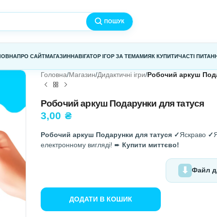
ПОШУК
ГОЛОВНА
ПРО САЙТ
МАГАЗИН
НАВІГАТОР ІГОР ЗА ТЕМАМИ
Я
Головна
/
Магазин
/
Дидактичні ігри
/
Р
Робочий аркуш Подарунки
3,00
₴
Робочий аркуш Подарунки для 
електронному вигляді! ➨
Купити 