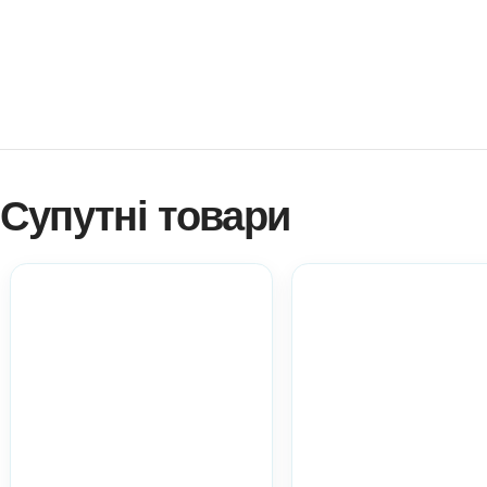
Як купити? Натисніть!
Навчитися створювати ігри самостійно?
Платформа професійного розвитку? Натисніть!
Електронні дидактичні ігри та навчальні матеріали An
розміром, кількістю копій на вашу кількість дітей!
Ви можете використовувати матеріал у роботі з діть
практичний матеріал при атестації.
Всі ці пункти акт