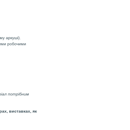
ень сімʼї. Родинне виховання.
, дві картки на одному аркуші).
групи. Для роботи з цими робочими