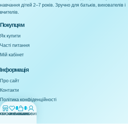
навчання дітей 2–7 років. Зручно для батьків, вихователів і
вчителів.
Покупцям
Як купити
Часті питання
Мій кабінет
Інформація
Про сайт
Контакти
Політика конфіденційності
0
0
АГАЗИН
СПИСОК БАЖАНЬ
МІЙ ОБЛІКОВИЙ ЗАПИС
КОШИК