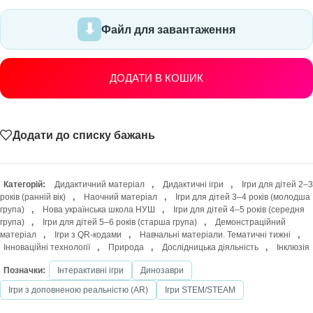
Файл для завантаження
ДОДАТИ В КОШИК
Додати до списку бажань
Категорій:
Дидактичний матеріал
,
Дидактичні ігри
,
Ігри для дітей 2–3
років (ранній вік)
,
Наочний матеріал
,
Ігри для дітей 3–4 років (молодша
група)
,
Нова українська школа НУШ
,
Ігри для дітей 4–5 років (середня
група)
,
Ігри для дітей 5–6 років (старша група)
,
Демонстраційний
матеріал
,
Ігри з QR-кодами
,
Навчальні матеріали. Тематичні тижні
,
Інноваційні технології
,
Природа
,
Дослідницька діяльність
,
Інклюзія
Позначки:
Інтерактивні ігри
Динозаври
Ігри з доповненою реальністю (AR)
Ігри STEM/STEAM