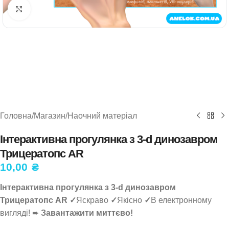
Натисніть, щоб збільшити
Головна
/
Магазин
/
Наочний матеріал
Інтерактивна прогулянка з 3-d динозавром
Трицератопс AR
10,00
₴
Інтерактивна прогулянка з 3-d динозавром
Трицератопс AR ✓
Яскраво
✓
Якісно
✓
В електронному
вигляді! ➨
Завантажити миттєво!