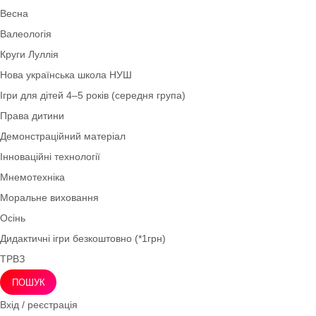
Шаблони. Таблички. Стенди
Художня література
Англійська мова
Коректурні таблиці
Оформлення НУШ
Сенсорні ігри
Оформлення вікон
Ігри з лего: LEGO-технологія
Методичні матеріали
Весна
Валеологія
Круги Луллія
Нова українська школа НУШ