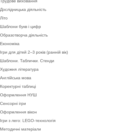
Ранній розвиток дитини 0-2 роки
Оформлення ЗДО
Безпека життєдіяльності
Дидактичний матеріал
Екологія
Зима
Плакати та розтяжки
Трудове виховання
Дослідницька діяльність
Літо
Шаблони букв і цифр
Образотворча діяльність
Економіка
Ігри для дітей 2–3 років (ранній вік)