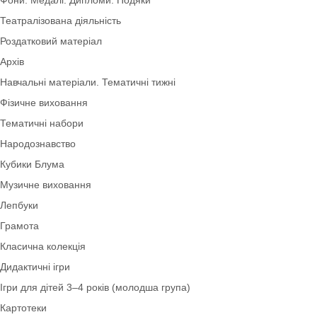
Наочний матеріал
Ігри з QR-кодами
Фони. Медалі. Дипломи. Подяки
Театралізована діяльність
Роздатковий матеріал
Архів
Навчальні матеріали. Тематичні тижні
Фізичне виховання
Тематичні набори
Народознавство
Кубики Блума
Музичне виховання
Лепбуки