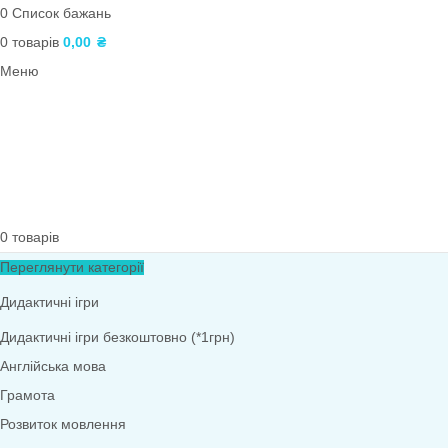
Ігри для дітей 4–5 років (середня група)
Права дитини
Демонстраційний матеріал
Інноваційні технології
Мнемотехніка
Моральне виховання
Осінь
Дидактичні ігри безкоштовно (*1грн)
ТРВЗ
ПОШУК
Вхід / реєстрація
0
Список бажань
0
товарів
0,00
₴