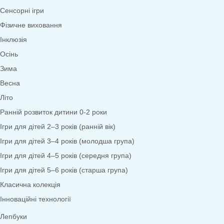
Математика
Економіка
Довкілля
Народознавство
Природа
Екологія
Дослідницька діяльність
Безпека життєдіяльності
Валеологія
Права дитини
Моральне виховання
Трудове виховання
Образотворча діяльність