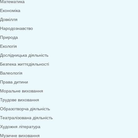
Меню
0
товарів
Переглянути категорії
Дидактичні ігри
Дидактичні ігри безкоштовно (*1грн)
Англійська мова
Грамота
Розвиток мовлення