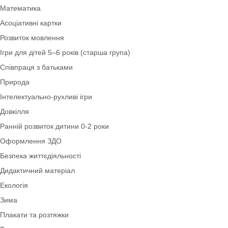
Грамота
Класична колекція
Дидактичні ігри
Ігри для дітей 3–4 років (молодша група)
Картотеки
Математика
Асоціативні картки
Розвиток мовлення
Ігри для дітей 5–6 років (старша група)
Співпраця з батьками
Природа
Інтелектуально-рухливі ігри
Довкілля