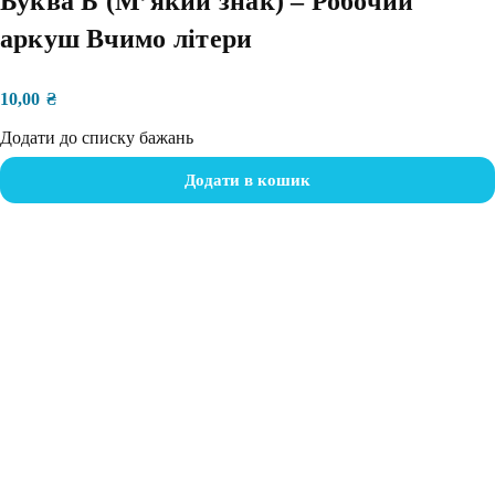
Буква Ь (Мʼякий знак) – Робочий
аркуш Вчимо літери
10,00
₴
Додати до списку бажань
Додати в кошик