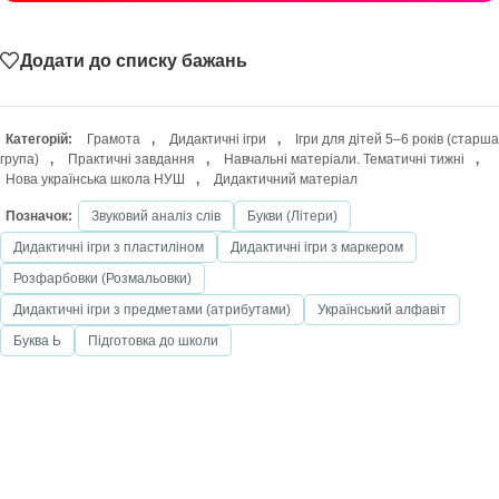
Додати до списку бажань
Категорій:
Грамота
,
Дидактичні ігри
,
Ігри для дітей 5–6 років (старша
група)
,
Практичні завдання
,
Навчальні матеріали. Тематичні тижні
,
Нова українська школа НУШ
,
Дидактичний матеріал
Позначок:
Звуковий аналіз слів
Букви (Літери)
Дидактичні ігри з пластиліном
Дидактичні ігри з маркером
Розфарбовки (Розмальовки)
Дидактичні ігри з предметами (атрибутами)
Український алфавіт
Буква Ь
Підготовка до школи