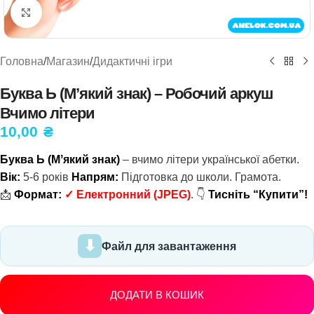
Натисніть, щоб збільшити
Головна
/
Магазин
/
Дидактичні ігри
Буква Ь (Мʼякий знак) – Робочий аркуш
Вчимо літери
10,00
₴
Буква Ь (Мʼякий знак)
– вчимо літери української абетки.
Вік:
5-6 років
Напрям:
Підготовка до школи. Грамота.
📩
Формат:
✓
Електронний
(JPEG)
. 👇
Тисніть “Купити”!
Файл для завантаження
ДОДАТИ В КОШИК