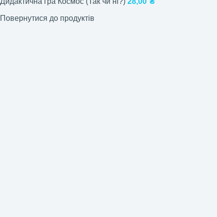
Дидактична гра Космос (Так чи ні?)
28,00
₴
Повернутися до продуктів