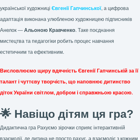
української художниці
Євгенії Гапчинської
, а цифрова
адаптація виконана улюбленою художницею підписників
Анелок —
Альоною Кравченко
. Таке поєднання
мистецтва та педагогіки робить процес навчання
естетичним та ефективним.
Висловлюємо щиру вдячність Євгенії Гапчинській за її
талант і чуттєву творчість, що наповнює дитинство
діток України світлом, добром і справжньою красою.
🌟 Навіщо дітям ця гра?
Дидактична гра Рахуємо зірочки сприяє інтерактивній
взаємодії, де дитина не просто рахує, а взаємодіє з кожним