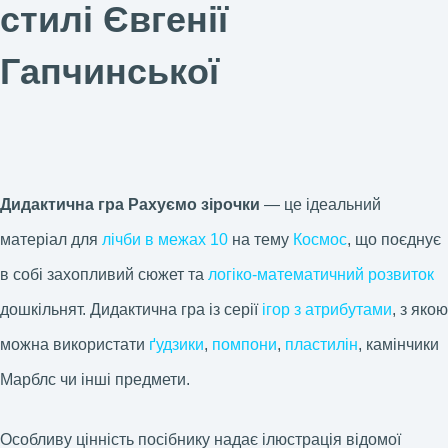
стилі Євгенії
Гапчинської
Дидактична гра Рахуємо зірочки
— це ідеальний
матеріал для
лічби в межах 10
на тему
Космос
, що поєднує
в собі захопливий сюжет та
логіко-математичний розвиток
дошкільнят. Дидактична гра із серії
ігор з атрибутами
, з якою
можна використати
ґудзики
,
помпони
,
пластилін
, камінчики
Марблс чи інші предмети.
Особливу цінність посібнику надає ілюстрація відомої