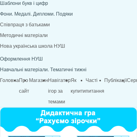
Шаблони букв і цифр
Фони. Медалі. Дипломи. Подяки
Співпраця з батьками
Методичні матеріали
Нова українська школа НУШ
Оформлення НУШ
Навчальні матеріали. Тематичні тижні
Головна
Про
Магазин
Навігатор
Як
Часті
Публікації
Сер
сайт
ігор за
купити
питання
темами