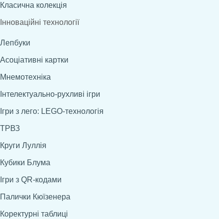
Класична колекція
Інноваційні технології
Лепбуки
Асоціативні картки
Мнемотехніка
Інтелектуально-рухливі ігри
Ігри з лего: LEGO-технологія
ТРВЗ
Круги Луллія
Кубики Блума
Ігри з QR-кодами
Палички Кюїзенера
Коректурні таблиці