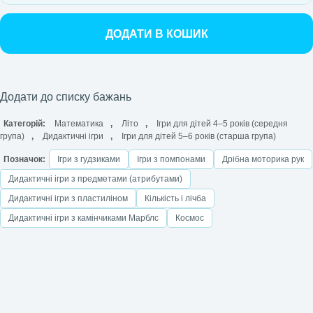
ДОДАТИ В КОШИК
Додати до списку бажань
Категорій:
Математика
,
Літо
,
Ігри для дітей 4–5 років (середня
група)
,
Дидактичні ігри
,
Ігри для дітей 5–6 років (старша група)
Позначок:
Ігри з гудзиками
Ігри з помпонами
Дрібна моторика рук
Дидактичні ігри з предметами (атрибутами)
Дидактичні ігри з пластиліном
Кількість і лічба
Дидактичні ігри з камінчиками Марблс
Космос