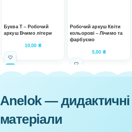
Буква Т – Робочий
Робочий аркуш Квіти
аркуш Вчимо літери
кольорові – Лічимо та
фарбуємо
10,00
₴
5,00
₴
Anelok — дидактичні
матеріали