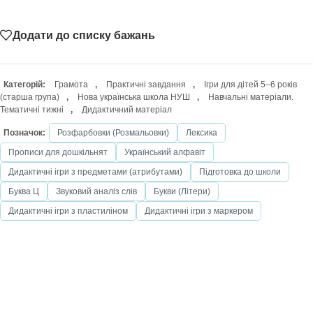
Додати до списку бажань
Категорій:
Грамота
,
Практичні завдання
,
Ігри для дітей 5–6 років
(старша група)
,
Нова українська школа НУШ
,
Навчальні матеріали.
Тематичні тижні
,
Дидактичний матеріал
Позначок:
Розфарбовки (Розмальовки)
Лексика
Прописи для дошкільнят
Український алфавіт
Дидактичні ігри з предметами (атрибутами)
Підготовка до школи
Буква Ц
Звуковий аналіз слів
Букви (Літери)
Дидактичні ігри з пластиліном
Дидактичні ігри з маркером