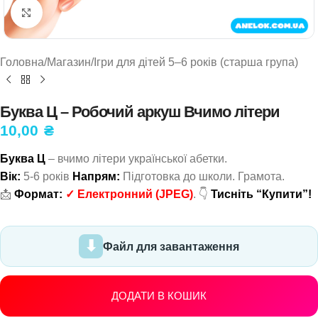
Натисніть, щоб збільшити
Головна
/
Магазин
/
Ігри для дітей 5–6 років (старша група)
Буква Ц – Робочий аркуш Вчимо літери
10,00
₴
Буква Ц
– вчимо літери української абетки.
Вік:
5-6 років
Напрям:
Підготовка до школи. Грамота.
📩
Формат:
✓
Електронний
(JPEG)
. 👇
Тисніть “Купити”!
Файл для завантаження
ДОДАТИ В КОШИК