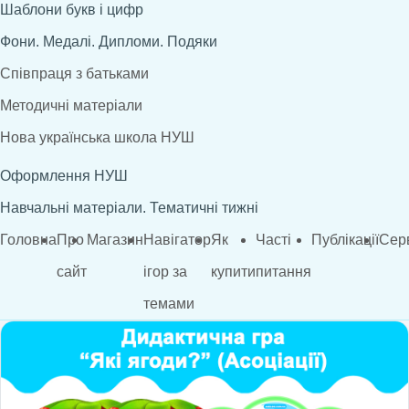
Шаблони букв і цифр
Фони. Медалі. Дипломи. Подяки
Співпраця з батьками
Методичні матеріали
Нова українська школа НУШ
Оформлення НУШ
Навчальні матеріали. Тематичні тижні
Головна
Про
Магазин
Навігатор
Як
Часті
Публікації
Сер
сайт
ігор за
купити
питання
темами