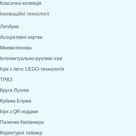
Класична колекція
Інноваційні технології
Лепбуки
Асоціативні картки
Мнемотехніка
Інтелектуально-рухливі ігри
Ігри з лего: LEGO-технологія
ТРВЗ
Круги Луллія
Кубики Блума
Ігри з QR-кодами
Палички Кюїзенера
Коректурні таблиці