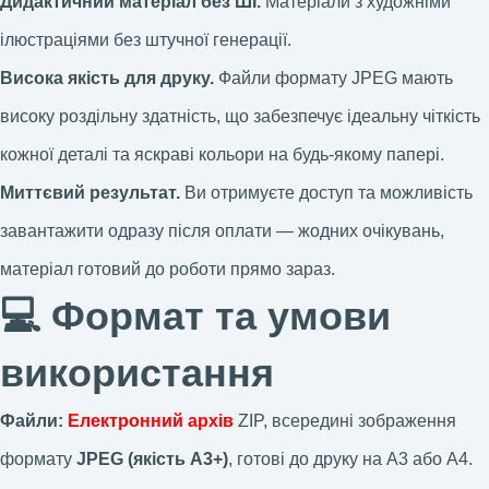
Дидактичний матеріал без ШІ.
Матеріали з художніми
ілюстраціями без штучної генерації.
Висока якість для друку.
Файли формату JPEG мають
високу роздільну здатність, що забезпечує ідеальну чіткість
кожної деталі та яскраві кольори на будь-якому папері.
Миттєвий результат.
Ви отримуєте доступ та можливість
завантажити одразу після оплати — жодних очікувань,
матеріал готовий до роботи прямо зараз.
💻 Формат та умови
використання
Файли:
Електронний архів
ZIP, всередині зображення
формату
JPEG (якість А3+)
, готові до друку на А3 або А4.