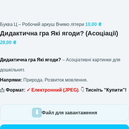
Буква Ц – Робочий аркуш Вчимо літери
10,00
₴
Дидактична гра Які ягоди? (Асоціації)
28,00
₴
Дидактична гра Які ягоди?
– Асоціативні картинки для
дошкільнят.
Напрями:
Природа. Розвиток мовлення.
📩
Формат:
✓
Електронний
(JPEG)
. 👇
Тисніть “Купити”!
Файл для завантаження