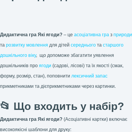
Дидактична гра Які ягоди?
– це
асоціативна гра
з
природи
та
розвитку мовлення
для дітей
середнього
та
старшого
дошкільного віку
, що допоможе збагатити уявлення
дошкільників про
ягоди
(садові, лісові) та їх якості (смак,
форму, розмір, стан), поповнити
лексичний запас
прикметниками та дієприкметниками через картинки.
📂 Що входить у набір?
Дидактична гра Які ягоди?
(Асоціативні картки) включає
високоякісні шаблони для друку: