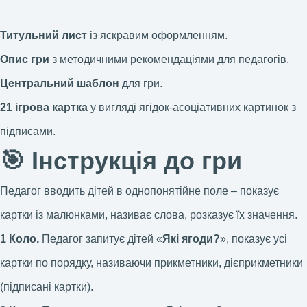
Титульний лист
із яскравим оформленням.
Опис гри
з методичними рекомендаціями для педагогів
.
Центральний шаблон
для гри.
21 ігрова картка
у вигляді ягідок-асоціативних картинок з
підписами.
🎯 Інструкція до гри
Педагог вводить дітей в однопонятійне поле – показує
картки із малюнками, називає слова, розказує їх значення.
1 Коло.
Педагог запитує дітей «
Які ягоди?
», показує усі
картки по порядку, називаючи прикметники, дієприкметники
(підписані картки).