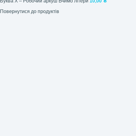
Буква Х – Робочий аркуш Вчимо літери
10,00
₴
Повернутися до продуктів