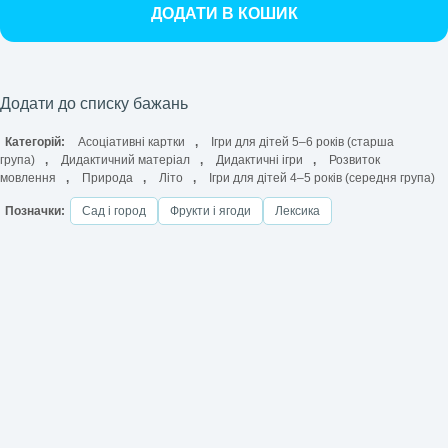
ДОДАТИ В КОШИК
Додати до списку бажань
Категорій:
Асоціативні картки
,
Ігри для дітей 5–6 років (старша
група)
,
Дидактичний матеріал
,
Дидактичні ігри
,
Розвиток
мовлення
,
Природа
,
Літо
,
Ігри для дітей 4–5 років (середня група)
Позначки:
Сад і город
Фрукти і ягоди
Лексика