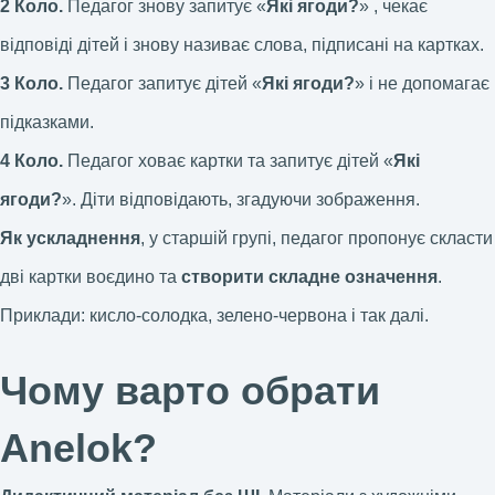
2 Коло.
Педагог знову запитує «
Які ягоди?
» , чекає
відповіді дітей і знову називає слова, підписані на картках.
3 Коло.
Педагог запитує дітей «
Які ягоди?
» і не допомагає
підказками.
4 Коло.
Педагог ховає картки та запитує дітей «
Які
ягоди?
». Діти відповідають, згадуючи зображення.
Як ускладнення
, у старшій групі, педагог пропонує скласти
дві картки воєдино та
створити складне означення
.
Приклади: кисло-солодка, зелено-червона і так далі.
Чому варто обрати
Anelok?