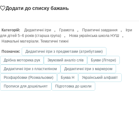
Додати до списку бажань
Категорій:
Дидактичні ігри
,
Грамота
,
Практичні завдання
,
Ігри
для дітей 5–6 років (старша група)
,
Нова українська школа НУШ
,
Навчальні матеріали. Тематичні тижні
Позначок:
Дидактичні ігри з предметами (атрибутами)
Дрібна моторика рук
Звуковий аналіз слів
Букви (Літери)
Дидактичні ігри з пластиліном
Дидактичні ігри з маркером
Розфарбовки (Розмальовки)
Буква Н
Український алфавіт
Прописи для дошкільнят
Підготовка до школи