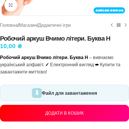
Натисніть, щоб збільшити
Головна
/
Магазин
/
Дидактичні ігри
Робочий аркуш Вчимо літери. Буква Н
10,00
₴
Робочий аркуш Вчимо літери. Буква Н
– вивчаємо
український алфавіт.
✓
Електронний вигляд
➨
Купити та
завантажити миттєво!
Файл для завантаження
ДОДАТИ В КОШИК