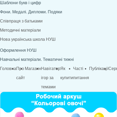
Шаблони букв і цифр
Фони. Медалі. Дипломи. Подяки
Співпраця з батьками
Методичні матеріали
Нова українська школа НУШ
Оформлення НУШ
Навчальні матеріали. Тематичні тижні
Головна
Про
Магазин
Навігатор
Як
Часті
Публікації
Сер
сайт
ігор за
купити
питання
темами