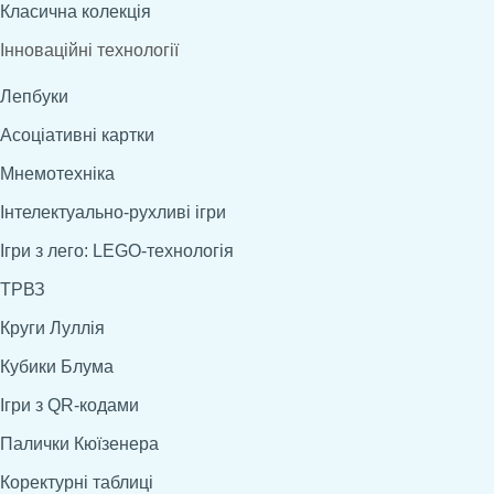
Класична колекція
Інноваційні технології
Лепбуки
Асоціативні картки
Мнемотехніка
Інтелектуально-рухливі ігри
Ігри з лего: LEGO-технологія
ТРВЗ
Круги Луллія
Кубики Блума
Ігри з QR-кодами
Палички Кюїзенера
Коректурні таблиці