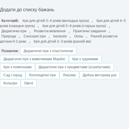
Додати до списку бажань
Категорій:
Ігри для дітей 3–4 років (молодша група)
,
Ігри для дітей 4–5
років (середня група)
,
Ігри для дітей 5–6 років (старша група)
,
Дидактичні ігри
,
Розвиток мовлення
,
Практичні завдання
,
Природа
,
Сенсорні ігри
,
Інклюзія
,
Осінь
,
Ранній розвиток
дитини 0-2 роки
,
Ігри для дітей 2–3 років (ранній вік)
Позначок:
Дидактичні ігри з пластиліном
Дидактичні ігри з камінчиками Марблс
Ігри з гудзиками
Ігри з помпонами
Дидактичні ігри з предметами (атрибутами)
Сад і город
Логопедичні ігри
Лексика
Дрібна моторика рук
Кольори
Овочі