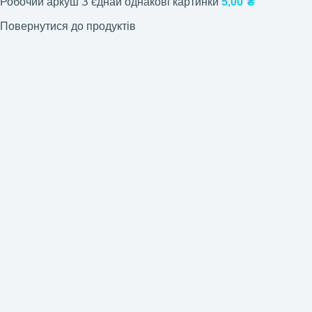
Робочий аркуш Зʼєднай однакові картинки
5,00
₴
Повернутися до продуктів