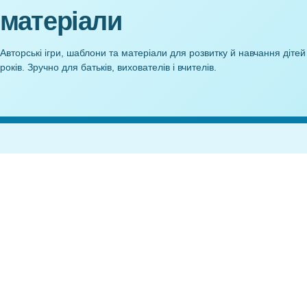
Буква Т – Робочий аркуш
Нейрогра Яли
Вчимо літери
5
10,00
₴
Anelok — дидактичні
матеріали