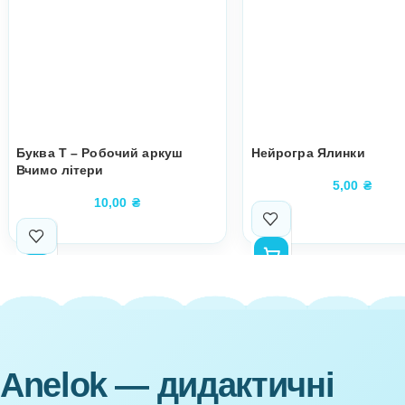
піднесений настрій під час театралізованої діяльності; 
любов до народних казок.
Супутні товари