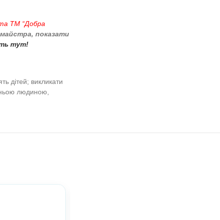
ховання. Молодший вік. Середній вік.
стіл, глечики, тарілки та головні герої
о, відомого кераміста ТМ “Добра
 вручну від родини майстра, показати
Миргород –
Натисніть тут!
ння, мислення, памʼять дітей; викликати