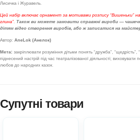
портал Anelok — Ігри
(Театралізована діяльність. Розвиток мовлення. Ка
Старший вік. День дружби. День доброти. Ввічливі
Формат
: електронний вигляд
Якість роздруківки:
А3 і
У набір входять:
титульний аркуш, текст народної казки,
Лисичка і Журавель.
Цей набір включає орнамент за мотивами розпису “Виш
глина”.
Також ви можете замовити справжні вироби —
дітям відео створення виробів, або ж записатися н
Автор:
AneLok (Анелок)
Мета:
закріплювати розуміння дітьми понять “дружба”, “щ