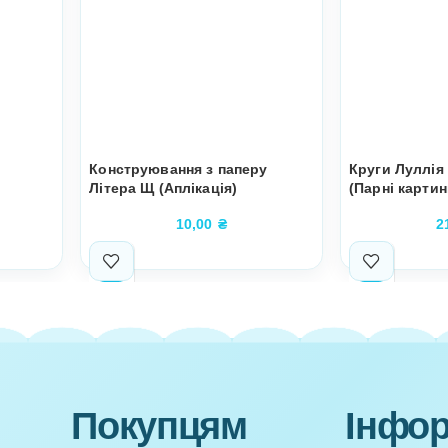
виховувати позитивні якості особистості, бажання бути д