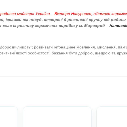
 для друку
зка. Українські народні казки. Морально-етичне ви
сть.)
 менше
 ширми з чотирьох аркушів, декоративні елементи: дерева, 
еньки” народного майстра України – Віктора Нагурног
 чашечки, іграшки та посуд, створені й розписані
а майстер-клас із розпису керамічних виробів у м. 
едрість”, “доброзичливість”; розвивати інтонаційне мовле