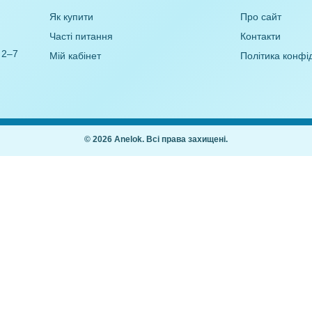
нки
Конструювання з паперу
Літера Щ (Аплікація)
,00
₴
10,00
₴
Покупцям
Як купити