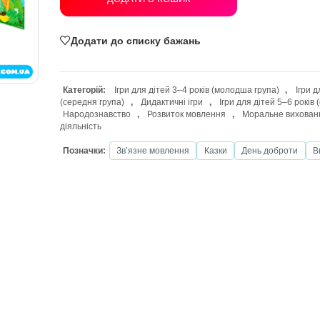
ДОДАТИ В КОШИК
Додати до списку бажань
Категорій:
Ігри для дітей 3–4 років (
(середня група)
,
Дидактичні ігри
,
І
Народознавство
,
Розвиток мовленн
діяльність
Позначки:
Звʼязне мовлення
Казк