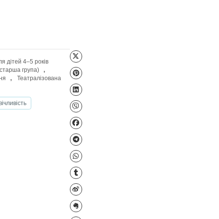
Файл для завантаження
молодша група)
,
Ігри для дітей 4–5 років
гри для дітей 5–6 років (старша група)
,
я
,
Моральне виховання
,
Театралізована
и
День доброти
Ввічливість