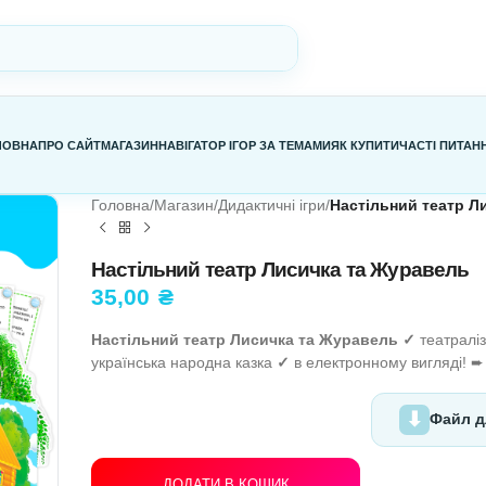
ГОЛОВНА
ПРО САЙТ
МАГАЗИН
НАВІГАТОР ІГОР ЗА ТЕМАМИ
Я
Головна
/
Магазин
/
Дидактичні ігри
/
Н
Настільний театр Лисичк
35,00
₴
Настільний театр Лисичка та Ж
українська народна казка
✓
в елек