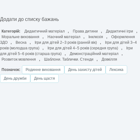
Додати до списку бажань
Категорій:
Дидактичний матеріал
,
Права дитини
,
Дидактичні ігри
,
Моральне виховання
,
Наочний матеріал
,
Інклюзія
,
Оформлення
ЗДО
,
Весна
,
Ігри для дітей 2–3 років (ранній вік)
,
Ігри для дітей 3–4
років (молодша група)
,
Ігри для дітей 4–5 років (середня група)
,
Ігри
для дітей 5–6 років (старша група)
,
Демонстраційний матеріал
,
Розвиток мовлення
,
Шаблони. Таблички. Стенди
,
Довкілля
Позначок:
Родинне виховання
День захисту дітей
Лексика
День дружби
День щастя