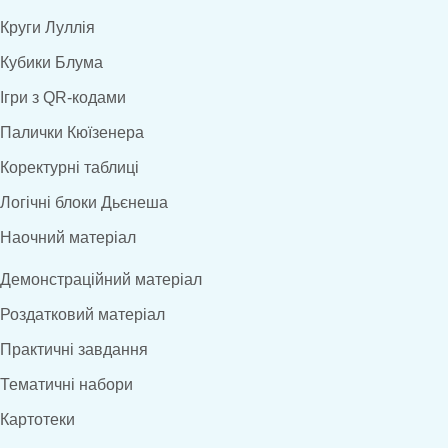
Круги Луллія
Кубики Блума
Ігри з QR-кодами
Палички Кюїзенера
Коректурні таблиці
Логічні блоки Дьєнеша
Наочний матеріал
Демонстраційний матеріал
Роздатковий матеріал
Практичні завдання
Тематичні набори
Картотеки