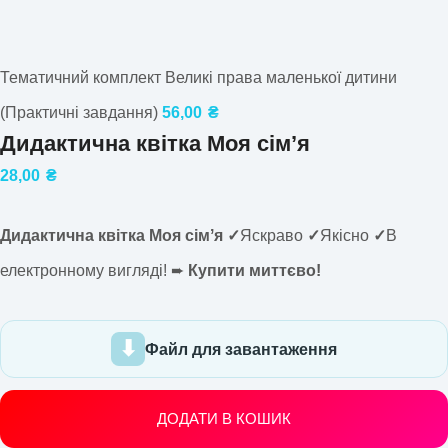
Тематичний комплект Великі права маленької дитини
(Практичні завдання)
56,00
₴
Дидактична квітка Моя сімʼя
28,00
₴
Дидактична квітка Моя сімʼя ✓
Яскраво
✓
Якісно
✓
В
електронному вигляді! ➨
Купити миттєво!
Файл для завантаження
ДОДАТИ В КОШИК