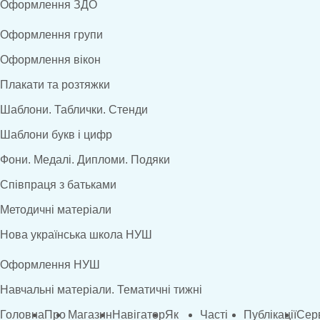
Оформлення ЗДО
Оформлення групи
Оформлення вікон
Плакати та розтяжки
Шаблони. Таблички. Стенди
Шаблони букв і цифр
Фони. Медалі. Дипломи. Подяки
Співпраця з батьками
Методичні матеріали
Нова українська школа НУШ
Оформлення НУШ
Навчальні матеріали. Тематичні тижні
Головна
Про
Магазин
Навігатор
Як
Часті
Публікації
Сер