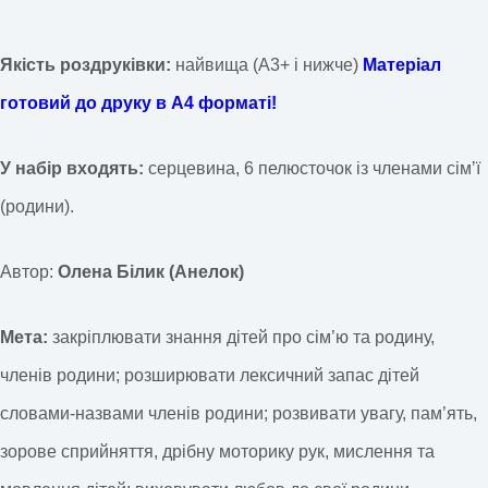
Якість роздруківки:
найвища (А3+ і нижче)
Матеріал
готовий до друку в А4 форматі!
У набір входять:
серцевина, 6 пелюсточок із членами сімʼї
(родини).
Автор:
Олена Білик (Анелок)
Мета:
закріплювати знання дітей про сім’ю та родину,
членів родини; розширювати лексичний запас дітей
словами-назвами членів родини; розвивати увагу, пам’ять,
зорове сприйняття, дрібну моторику рук, мислення та