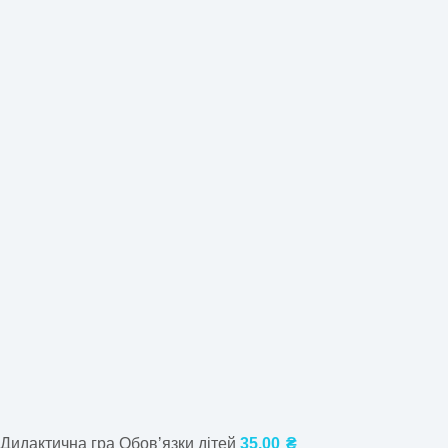
Дидактична гра Обовʼязки дітей
35,00
₴