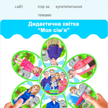
сайт
ігор за
купити
питання
темами