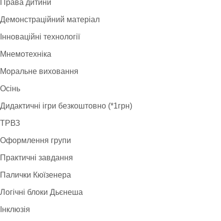
Права дитини
Демонстраційний матеріал
Інноваційні технології
Мнемотехніка
Моральне виховання
Осінь
Дидактичні ігри безкоштовно (*1грн)
ТРВЗ
Оформлення групи
Практичні завдання
Палички Кюїзенера
Логічні блоки Дьєнеша
Інклюзія