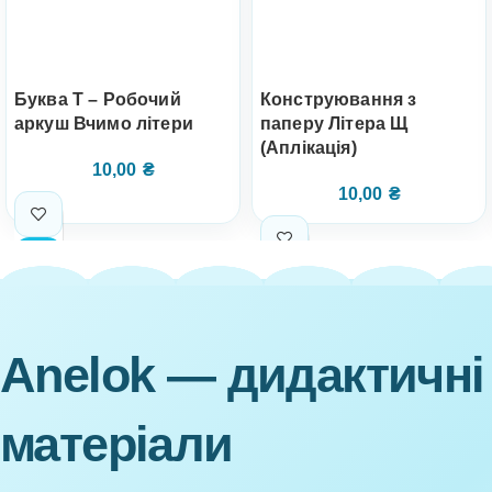
Буква Т – Робочий
Конструювання з
аркуш Вчимо літери
паперу Літера Щ
(Аплікація)
10,00
₴
10,00
₴
Anelok — дидактичні
матеріали