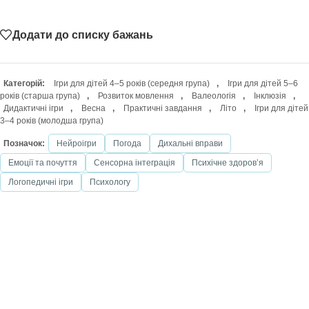
Додати до списку бажань
Категорій:
Ігри для дітей 4–5 років (середня група)
,
Ігри для дітей 5–6
років (старша група)
,
Розвиток мовлення
,
Валеологія
,
Інклюзія
,
Дидактичні ігри
,
Весна
,
Практичні завдання
,
Літо
,
Ігри для дітей
3–4 років (молодша група)
Позначок:
Нейроігри
Погода
Дихальні вправи
Емоції та почуття
Сенсорна інтеграція
Психічне здоровʼя
Логопедичні ігри
Психологу