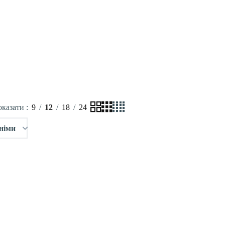
оказати
9
12
18
24