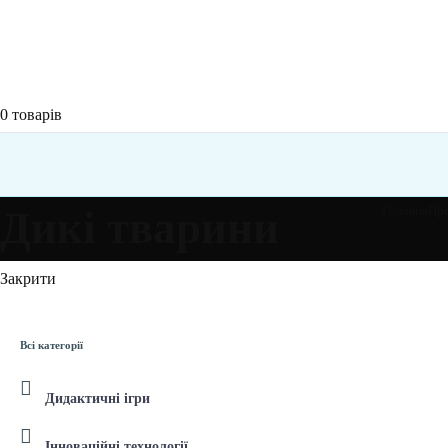
0
товарів
Дикі тварини
Головна
Про
Закрити
Всі категорії
Дидактичні ігри
Інноваційні технології