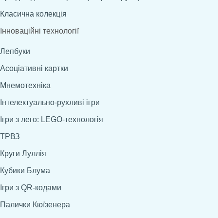
Класична колекція
Інноваційні технології
Лепбуки
Асоціативні картки
Мнемотехніка
Інтелектуально-рухливі ігри
Ігри з лего: LEGO-технологія
ТРВЗ
Круги Луллія
Кубики Блума
Ігри з QR-кодами
Палички Кюїзенера