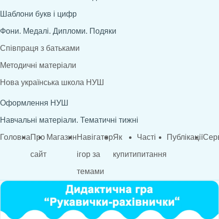
Шаблони букв і цифр
Фони. Медалі. Дипломи. Подяки
Співпраця з батьками
Методичні матеріали
Нова українська школа НУШ
Оформлення НУШ
Навчальні матеріали. Тематичні тижні
Головна
Про
Магазин
Навігатор
Як
Часті
Публікації
Сер
сайт
ігор за
купити
питання
темами