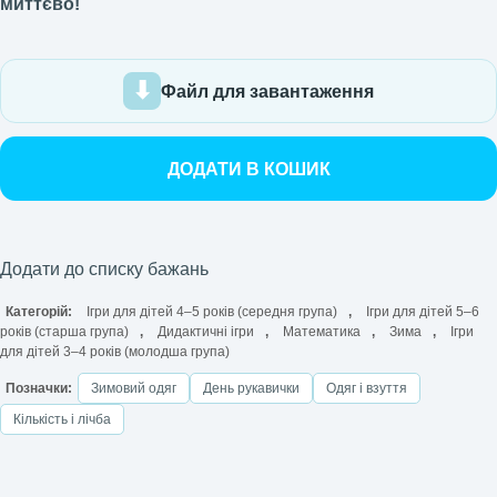
миттєво!
Файл для завантаження
ДОДАТИ В КОШИК
Додати до списку бажань
Категорій:
Ігри для дітей 4–5 років (середня група)
,
Ігри для дітей 5–6
років (старша група)
,
Дидактичні ігри
,
Математика
,
Зима
,
Ігри
для дітей 3–4 років (молодша група)
Позначки:
Зимовий одяг
День рукавички
Одяг і взуття
Кількість і лічба