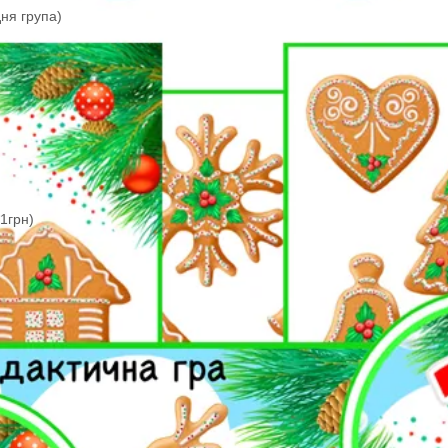
кола НУШ
оків (середня група)
теріал
ії
я
оштовно (*1грн)