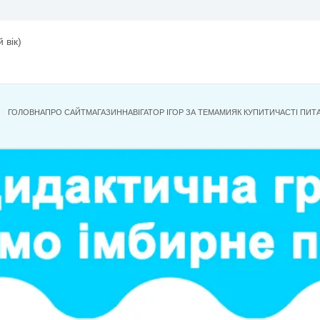
ість
ків (ранній вік)
 Стенди
ГОЛОВНА
ПРО САЙТ
МАГАЗИН
НАВІГАТОР ІГОР ЗА ТЕМА
ехнологія
и