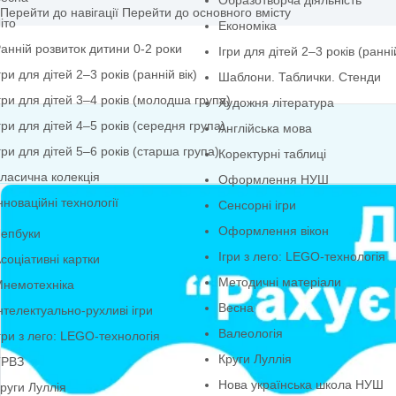
Образотворча діяльн
Перейти до навігації
Перейти до основного вмісту
іто
Економіка
анній розвиток дитини 0-2 роки
Ігри для дітей 2–3 ро
гри для дітей 2–3 років (ранній вік)
Шаблони. Таблички.
гри для дітей 3–4 років (молодша група)
Художня література
гри для дітей 4–5 років (середня група)
Англійська мова
гри для дітей 5–6 років (старша група)
Коректурні таблиці
ласична колекція
Оформлення НУШ
нноваційні технології
Сенсорні ігри
Оформлення вікон
епбуки
Ігри з лего: LEGO-т
соціативні картки
Методичні матеріал
немотехніка
Весна
нтелектуально-рухливі ігри
Валеологія
гри з лего: LEGO-технологія