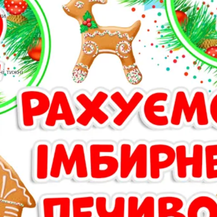
ша
оми. Подяки
ьність
ал
. Тематичні тижні