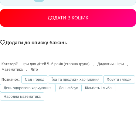
ДОДАТИ В КОШИК
Додати до списку бажань
Категорії:
Ігри для дітей 5–6 років (старша група)
,
Дидактичні ігри
,
Математика
,
Літо
Позначок:
Сад і город
Їжа та продукти харчування
Фрукти і ягоди
День здорового харчування
День яблук
Кількість і лічба
Народна математика