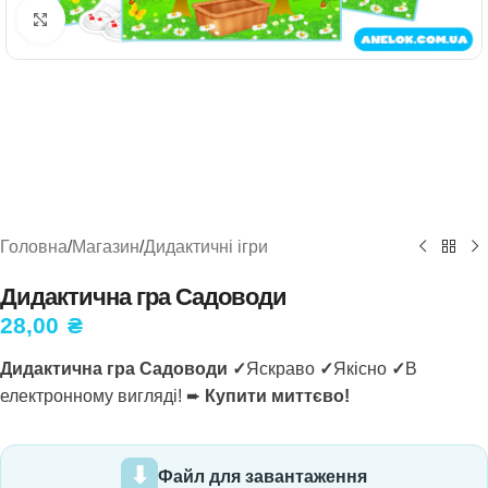
Натисніть, щоб збільшити
Головна
/
Магазин
/
Дидактичні ігри
Дидактична гра Садоводи
28,00
₴
Дидактична гра Садоводи
✓
Яскраво
✓
Якісно
✓
В
електронному вигляді! ➨
Купити миттєво!
Файл для завантаження