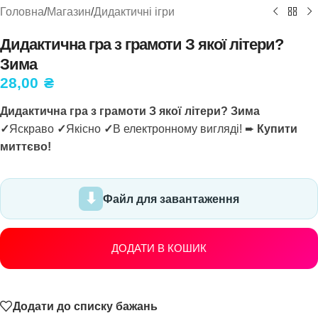
Головна
/
Магазин
/
Дидактичні ігри
Дидактична гра з грамоти З якої літери?
Зима
28,00
₴
Дидактична гра з грамоти З якої літери? Зима
✓
Яскраво
✓
Якісно
✓
В електронному вигляді! ➨
Купити
миттєво!
Файл для завантаження
ДОДАТИ В КОШИК
Додати до списку бажань