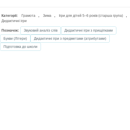
Категорії:
Грамота
,
Зима
,
Ігри для дітей 5–6 років (старша група)
,
Дидактичні ігри
Позначок:
Звуковий аналіз слів
Дидактичні ігри з прищіпками
Букви (Літери)
Дидактичні ігри з предметами (атрибутами)
Підготовка до школи