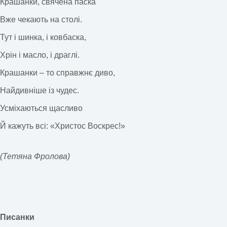
Крашанки, свячена паска
Вже чекають на столі.
Тут і шинка, і ковбаска,
Хрін і масло, і драглі.
Крашанки – то справжнє диво,
Найдивніше із чудес.
Усміхаються щасливо
Й кажуть всі: «Христос Воскрес!»
(Тетяна Фролова)
Писанки