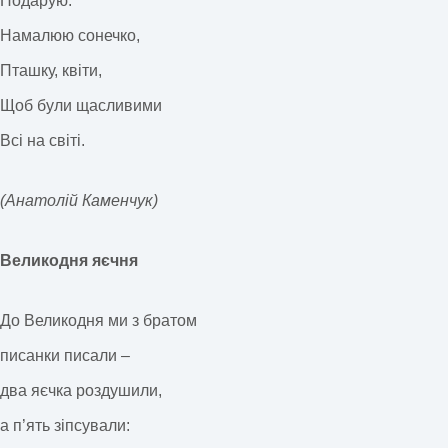
Подарую.
Намалюю сонечко,
Пташку, квіти,
Щоб були щасливими
Всі на світі.
(Анатолій Каменчук)
Великодня яєчня
До Великодня ми з братом
писанки писали –
два яєчка роздушили,
а п’ять зіпсували: