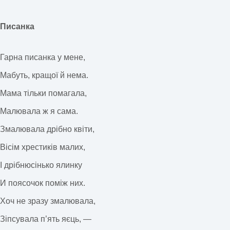
Писанка
Гарна писанка у мене,
Мабуть, кращої й нема.
Мама тільки помагала,
Малювала ж я сама.
Змалювала дрібно квіти,
Вісім хрестиків малих,
І дрібнюсінько ялинку
И поясочок поміж них.
Хоч не зразу змалювала,
Зіпсувала п’ять яєць, —