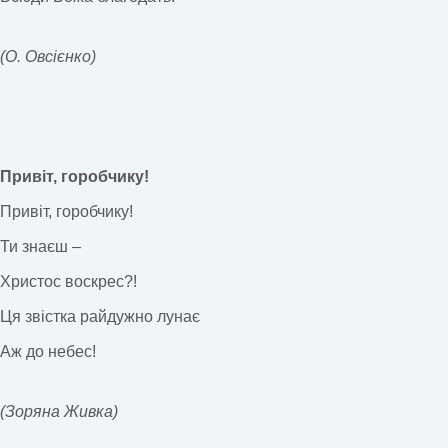
(О. Овсієнко)
Привіт, горобчику!
Привіт, горобчику!
Ти знаєш –
Христос воскрес?!
Ця звістка райдужно лунає
Аж до небес!
(Зоряна Живка)