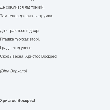
Де сріблився лід тонкий,
Там тепер дзюрчать струмки.
Діти граються в дворі
Пташка тьохкає вгорі.
І радіє люд увесь:
Скрізь весна. Христос Воскрес!
(Віра Ворксло)
Христос Воскрес!