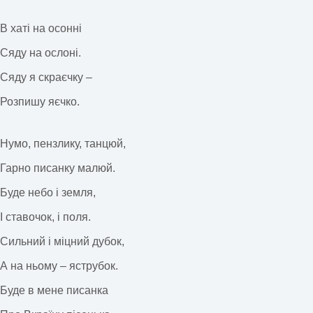
В хаті на осонні
Сяду на ослоні.
Сяду я скраєчку –
Розпишу яєчко.
Нумо, пензлику, танцюй,
Гарно писанку малюй.
Буде небо і земля,
І ставочок, і поля.
Сильний і міцний дубок,
А на ньому – яструбок.
Буде в мене писанка