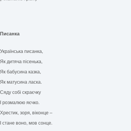
Писанка
Українська писанка,
Як дитяча пісенька,
Як бабусина казка,
Як матусина ласка.
Сяду собі скраєчку
І розмалюю яєчко.
Хрестик, зоря, віконце –
І стане воно, мов сонце.