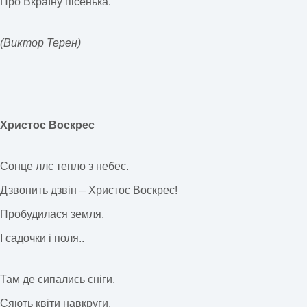
Про Вкраїну пісенька.
(Виктор Терен)
Христос Воскрес
Сонце ллє тепло з небес.
Дзвонить дзвін – Христос Воскрес!
Пробудилася земля,
І садочки і поля..
Там де сипались сніги,
Сяють квіти навкруги.