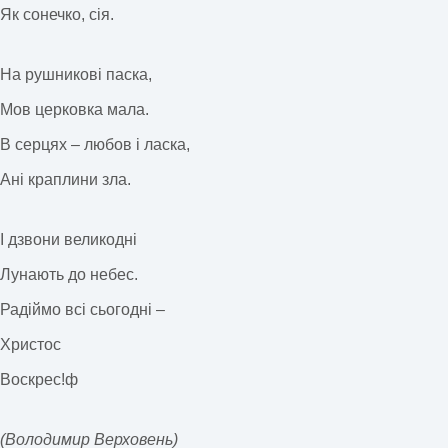
Як сонечко, сія.
На рушникові паска,
Мов церковка мала.
В серцях – любов і ласка,
Ані краплини зла.
І дзвони великодні
Лунають до небес.
Радіймо всі сьогодні –
Христос
Воскрес!ф
(Володимир Верховень)