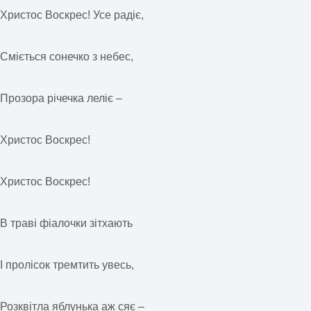
Христос Воскрес! Усе радіє,
Сміється сонечко з небес,
Прозора річечка леліє –
Христос Воскрес!
Христос Воскрес!
В траві фіалочки зітхають
І пролісок тремтить увесь,
Розквітла яблунька аж сяє –