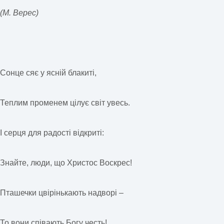
(M. Верес)
Сонце сяє у ясній блакиті,
Теплим променем цілує світ увесь.
І серця для радості відкриті:
Знайте, люди, що Христос Воскрес!
Пташечки цвірінькають надворі –
То вони співають Богу честь!