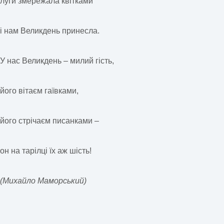
луги змережала квітками
і нам Великдень принесла.
У нас Великдень – милий гість,
його вітаєм гаївками,
його стрічаєм писанками –
он на тарілці їх аж шість!
(Михайло Маморський)