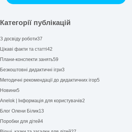
Категорії публікацій
З досвіду роботи
37
Цікаві факти та статті
42
Плани-конспекти занять
59
Безкоштовні дидактичні ігри
3
Методичні рекомендації до дидактичних ігор
5
Новини
5
Anelok | Інформація для користувачів
2
Блог Олени Білик
13
Поробки для дітей
4
Вірші, казки та загадки для дітей
27