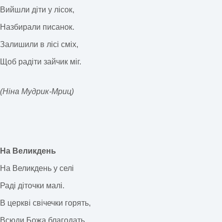
Вийшли діти у лісок,
Назбирали писанок.
Залишили в лісі сміх,
Щоб радіти зайчик міг.
(Ніна Мудрик-Мриц)
На Великдень
На Великдень у селі
Раді діточки малі.
В церкві свічечки горять,
Всюди Божа благодать.