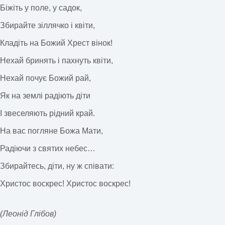
Біжіть у поле, у садок,
Збирайте зіллячко і квіти,
Кладіть на Божий Хрест вінок!
Нехай бринять і пахнуть квіти,
Нехай почує Божий рай,
Як на землі радіють діти
І звеселяють рідний край.
На вас погляне Божа Мати,
Радіючи з святих небес…
Збирайтесь, діти, ну ж співати:
Христос воскрес! Христос воскрес!
(Леонід Глібов)