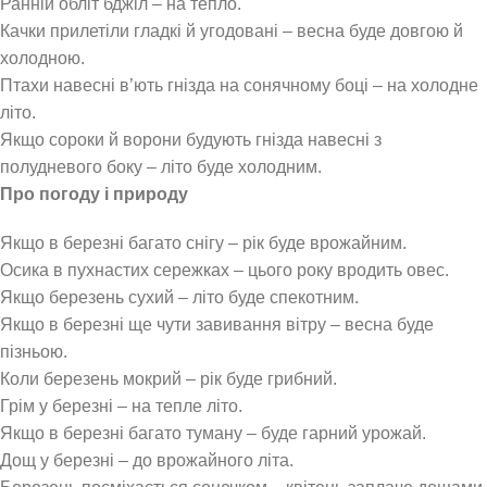
Ранній обліт бджіл – на тепло.
Качки прилетіли гладкі й угодовані – весна буде довгою й
холодною.
Птахи навесні в’ють гнізда на сонячному боці – на холодне
літо.
Якщо сороки й ворони будують гнізда навесні з
полудневого боку – літо буде холодним.
Про погоду і природу
Якщо в березні багато снігу – рік буде врожайним.
Осика в пухнастих сережках – цього року вродить овес.
Якщо березень сухий – літо буде спекотним.
Якщо в березні ще чути завивання вітру – весна буде
пізньою.
Коли березень мокрий – рік буде грибний.
Грім у березні – на тепле літо.
Якщо в березні багато туману – буде гарний урожай.
Дощ у березні – до врожайного літа.