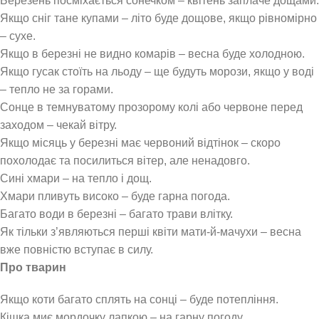
Березень посміхається сонечком – квітень заплаче дощами.
Якщо сніг тане купами – літо буде дощове, якщо рівномірно
– сухе.
Якщо в березні не видно комарів – весна буде холодною.
Якщо гусак стоїть на льоду – ще будуть морози, якщо у воді
– тепло не за горами.
Сонце в темнуватому прозорому колі або червоне перед
заходом – чекай вітру.
Якщо місяць у березні має червоний відтінок – скоро
похолодає та посилиться вітер, але ненадовго.
Сині хмари – на тепло і дощ.
Хмари пливуть високо – буде гарна погода.
Багато води в березні – багато трави влітку.
Як тільки з’являються перші квіти мати-й-мачухи – весна
вже повністю вступає в силу.
Про тварин
Якщо коти багато сплять на сонці – буде потепління.
Кішка миє мордочку лапкою – на гарну погоду.