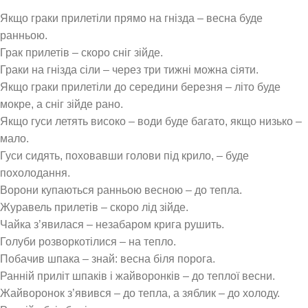
Якщо граки прилетіли прямо на гнізда – весна буде
ранньою.
Грак прилетів – скоро сніг зійде.
Граки на гнізда сіли – через три тижні можна сіяти.
Якщо граки прилетіли до середини березня – літо буде
мокре, а сніг зійде рано.
Якщо гуси летять високо – води буде багато, якщо низько –
мало.
Гуси сидять, поховавши голови під крило, – буде
похолодання.
Ворони купаються ранньою весною – до тепла.
Журавель прилетів – скоро лід зійде.
Чайка з’явилася – незабаром крига рушить.
Голуби розворкотілися – на тепло.
Побачив шпака – знай: весна біля порога.
Ранній приліт шпаків і жайворонків – до теплої весни.
Жайворонок з’явився – до тепла, а зяблик – до холоду.