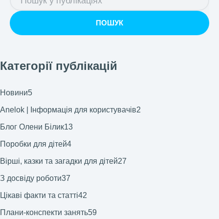
ПОШУК
Категорії публікацій
Новини
5
Anelok | Інформація для користувачів
2
Блог Олени Білик
13
Поробки для дітей
4
Вірші, казки та загадки для дітей
27
З досвіду роботи
37
Цікаві факти та статті
42
Плани-конспекти занять
59