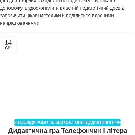
ідеї для творчих заходів та поради колег. Публікації
допоможуть удосконалити власний педагогічний досвід,
запозичити цікаві методики й поділитися власними
напрацюваннями.
14
СІЧ
З ДОСВІДУ РОБОТИ
,
БЕЗКОШТОВНІ ДИДАКТИЧНІ ІГРИ
Дидактична гра Телефончик і літера