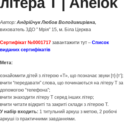
літера Т | Anelok
Автор:
Андрійчук Любов Володимирівна,
вихователь ЗДО ” Мрія” 15, м. Біла Церква
Сертифікат №0001717
завантажити тут –
Список
виданих сертифікатів
Мета:
ознайомити дітей з літерою «Т», що позначає звуки [т]-[т’];
вчити “передавати” слова, що починаються на літеру Т за
допомогою “телефона”;
вчити знаходити літеру Т серед інших літер;
вчити читати відкриті та закриті склади з літерою Т.
У набір входить:
1 титульний аркуш з метою, 2 робочі
аркуші із практичними завданнями.