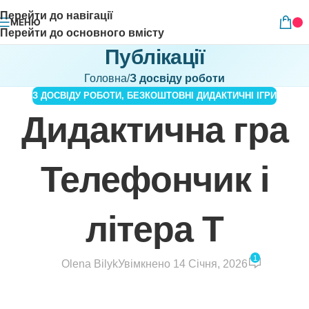
Перейти до навігації
МЕНЮ
Перейти до основного вмісту
Публікації
Головна
/
З досвіду роботи
З ДОСВІДУ РОБОТИ
,
БЕЗКОШТОВНІ ДИДАКТИЧНІ ІГРИ
Дидактична гра
Телефончик і
літера Т
1
Olena Bilyk
Увімкнено 14 Січня, 2026