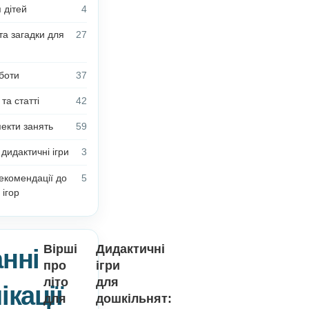
Новини
5
Anelok | Інформація для
2
користувачів
Блог Олени Білик
13
Поробки для дітей
4
Вірші, казки та загадки для
27
дітей
З досвіду роботи
37
Цікаві факти та статті
42
Плани-конспекти занять
59
Безкоштовні дидактичні ігри
3