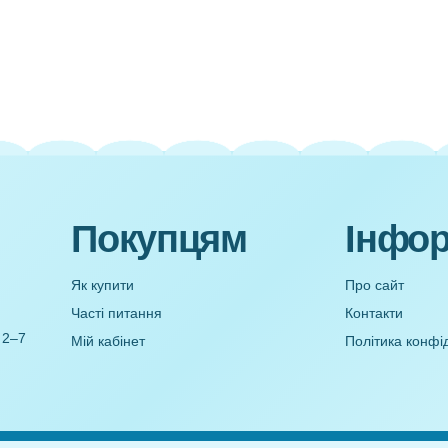
Старі
Заняття Рідна дитина – щастя для роди
(Молодший ві