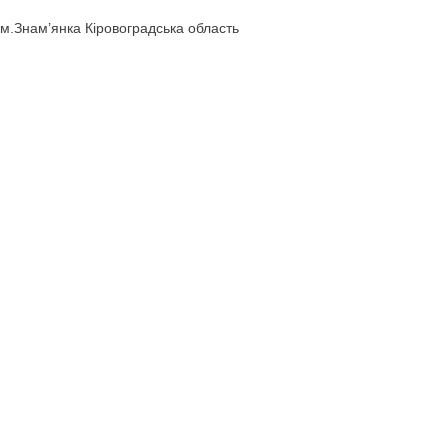
Розробка коректурних таблиць за методикою Н.Га
Шеремет В.,
вихователь ДНЗ №4 “Ромашка”
м.Знам’янка Кіровоградська область