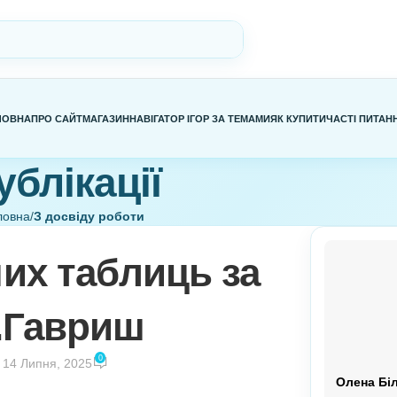
ГОЛОВНА
ПРО САЙТ
МАГАЗИН
НАВІГАТОР ІГОР ЗА ТЕМАМИ
Я
Публікації
Головна
/
З досвіду роботи
ДУ РОБОТИ
урних таблиць за
ю Н.Гавриш