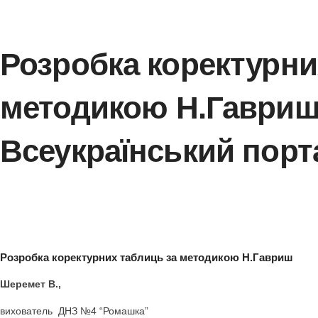
Розробка коректу
методикою Н.Гав
Всеукраїнський п