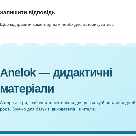
Новіші
Досвід Розвиток творчих умінь дітей старшого
дошкільного віку у процесі навчання
нетрадиційних технік малювання
Залишити відповідь