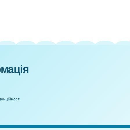
ші
ни
к)