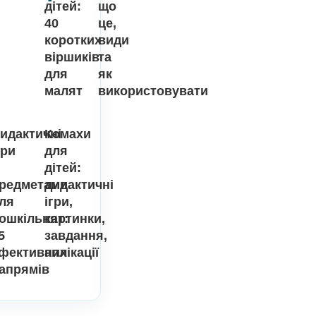
Методичні рекомендації до
5
дидактичних ігор
Вірші
Дидактичні
Останні
про
ігри
літо
для
публікації
для
дошкільнят
дітей:
що
40
це,
коротких
види
віршиків
та
для
як
малят
використов