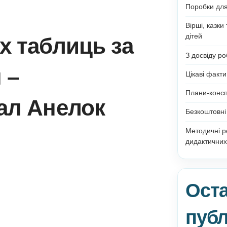
рних таблиць за
риш –
ортал Анелок