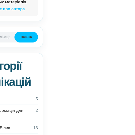
Олена Білик –
автор
дидактичних матеріалів.
Детальніше про автора
ПОШУК
Категорії
публікацій