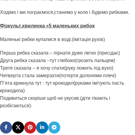
Ходімо і ми пограємося,станемо у коло і будемо рибками.
Фізкульт.хвилинка «5 маленьких рибок
Маленькі рибки купалися в воді.(імітація рухів)
Перша рибка сказала – пірнати дуже легко (присідає)
Друга рибка сказала –тут глибоко(грозить пальцем)
Третя сказала – я хочу спати(руку ложить під вухо)
Четверта стала замерзати(потерти долонями плечі)
П’ята крикнула тут : тут крокодил(руками імітують пасть
крокодила)
Подивиться скоріше щоб не укусив.(діти тікають і
розбігаються).