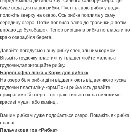
Перед кожною дитиною круг синього кольору-озеро. Це
буде вода для нашої рибки. Пустіть свою рибку у воду-
положіть зверху на озеро. Ось рибка поплила у саму
середину озера. Потім поплила вліво до травички,а потім
вправо до бульбашок. Тепер вирішила рибка поплавати по
краю озера,біля берега.
Давайте погодуємо нашу рибку спеціальним кормом.
Візьміть грудочку пластиліну і відщеплюйте маленькі
грудочки,тапригощайте рибку.
Барельєфна ліпка « Корм для рибок»
На озеро біля рибки діти відщеплюють від великого куска
грудочки пластиліну-корм.Поки рибка їсть давайте
прикрасимо їй озеро – по краю синього кола виложимо
красиві мушлі або камінці.
Вашим рибкам дуже подобається озеро. Покажіть як рибка
плаває.
Пальчикова гра «Рибка»