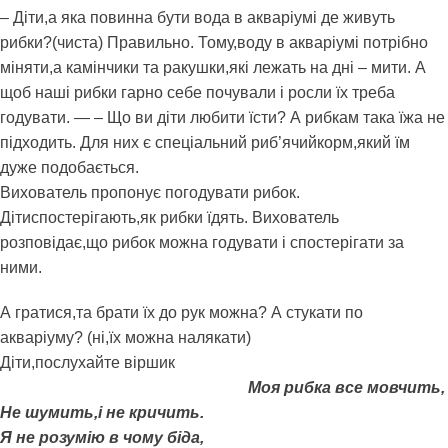
– Діти,а яка повинна бути вода в акваріумі де живуть
рибки?(чиста) Правильно. Тому,воду в акваріумі потрібно
міняти,а камінчики та ракушки,які лежать на дні – мити. А
щоб наші рибки гарно себе почували і росли їх треба
годувати. — – Що ви діти любити їсти? А рибкам така їжа не
підходить. Для них є спеціальний риб’ячийкорм,який їм
дуже подобається.
Вихователь пропонує погодувати рибок.
Дітиспостерігають,як рибки їдять. Вихователь
розповідає,що рибок можна годувати і спостерігати за
ними.
А гратися,та брати їх до рук можна? А стукати по
акваріуму? (ні,їх можна налякати)
Діти,послухайте віршик
Моя рибка все мовчить,
Не шумить,і не кричить.
Я не розумію в чому біда,