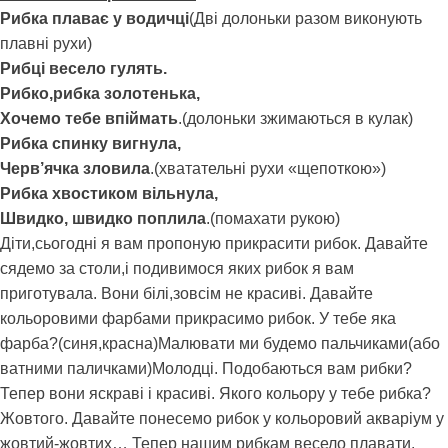
Рибка плаває у водичці
(Дві долоньки разом виконують
плавні рухи)
Рибці весело гулять.
Рибко,рибка золотенька,
Хочемо тебе впіймать
.(долоньки зжимаються в кулак)
Рибка спинку вигнула,
Черв’ячка зловила
.(хватательні рухи «щепоткою»)
Рибка хвостиком вільнула,
Швидко, швидко поплила
.(помахати рукою)
Діти,сьогодні я вам пропоную прикрасити рибок. Давайте
сядемо за столи,і подивимося яких рибок я вам
приготувала. Вони білі,зовсім не красиві. Давайте
кольоровими фарбами прикрасимо рибок. У тебе яка
фарба?(синя,красна)Малювати ми будемо пальчиками(або
ватними паличками)Молодці. Подобаються вам рибки?
Тепер вони яскраві і красиві. Якого кольору у тебе рибка?
Жовтого. Давайте понесемо рибок у кольоровий акваріум у
жовтий-жовтих… Тепер нашим рибкам весело плавати.