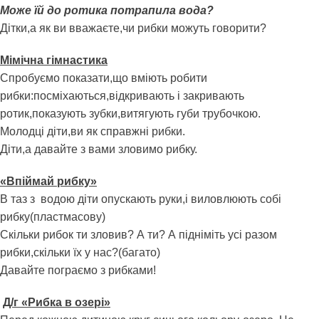
Може їй до ротика потрапила вода?
Дітки,а як ви вважаєте,чи рибки можуть говорити?
Мімічна гімнастика
Спробуємо показати,що вміють робити
рибки:посміхаються,відкривають і закривають
ротик,показують зубки,витягують губи трубочкою.
Молодці діти,ви як справжні рибки.
Діти,а давайте з вами зловимо рибку.
«Впіймай рибку»
В таз з водою діти опускають руки,і виловлюють собі
рибку(пластмасову)
Скільки рибок ти зловив? А ти? А підніміть усі разом
рибки,скільки їх у нас?(багато)
Давайте пограємо з рибками!
Д/г «Рибка в озері»