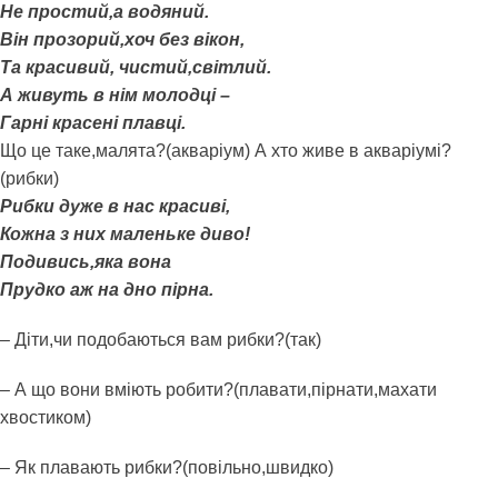
Не простий,а водяний.
Він прозорий,хоч без вікон,
Та красивий, чистий,світлий.
А живуть в нім молодці –
Гарні красені плавці.
Що це таке,малята?(акваріум) А хто живе в акваріумі?
(рибки)
Рибки дуже в нас красиві,
Кожна з них маленьке диво!
Подивись,яка вона
Прудко аж на дно пірна.
– Діти,чи подобаються вам рибки?(так)
– А що вони вміють робити?(плавати,пірнати,махати
хвостиком)
– Як плавають рибки?(повільно,швидко)