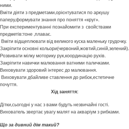
ними.
Вміти діяти з предметами,орієнтуватися по аркушу
паперу,формувати знання про поняття «круг».
При експериментуванні познайомити з свойствами
предметів:тоне ,плаває.
Вміти відщеплювати від великого куска маленьку грудочку.
Закріпити основні кольори(червоний,жовтий,синій,зелений).
Розвивати мілку моторику рук,координацію рухів.
Закріпити навички малювання ватними паличками.
Виховувати здоровий інтерес до малювання.
Виховувати дбайливе ставлення до рибок,естетичне
почуття.
Хід заняття:
Дітки,сьогодні у нас з вами будуть незвичайні гості.
Вихователь звертає увагу малят на акваріум з рибками.
Що за дивний дім такий?