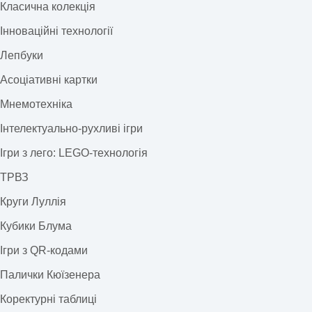
Класична колекція
Інноваційні технології
Лепбуки
Асоціативні картки
Мнемотехніка
Інтелектуально-рухливі ігри
Ігри з лего: LEGO-технологія
ТРВЗ
Круги Луллія
Кубики Блума
Ігри з QR-кодами
Палички Кюїзенера
Коректурні таблиці