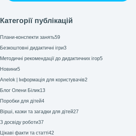
Категорії публікацій
Плани-конспекти занять
59
Безкоштовні дидактичні ігри
3
Методичні рекомендації до дидактичних ігор
5
Новини
5
Anelok | Інформація для користувачів
2
Блог Олени Білик
13
Поробки для дітей
4
Вірші, казки та загадки для дітей
27
З досвіду роботи
37
Цікаві факти та статті
42