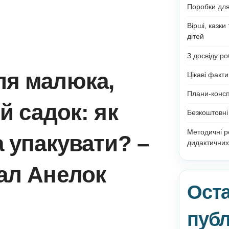
к для малюка,
ячий садок: як