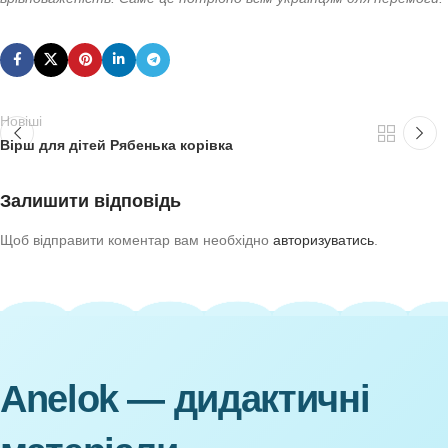
Щоб захистити вміст тривожного рюкзака від вологи та пс
затискачем.
Рюкзак не повинен нахилятися в жодну зі сторін. На обо
(одяг, білизна) мають розташовуватися внизу та спереду 
мають знаходитися близько до спини, у верхній частині 
хребет, не заважає рухам і нахилам.
Як мотивувати дитину завжди мати при собі тривожни
Часом малюки вередують, відмовляються брати із собою в
розуміє для чого їй ці предмети, як та коли ними слід кор
користуватися та коли починати відкривати.
У цьому допоможе спеціальна
дидактична гра “Тривож
років. У неї можна грати разом із батьками або у групі ді
силуетними зображеннями усі необхідні предмети, назвати
людини, так як і дитини, виникає страх лише тоді, коли во
знатиме, як діяти у різних ситуаціях, то з високою ймовірн