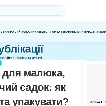
ГОЛОВНА
ПРО САЙТ
МАГАЗИН
НАВІГАТОР ІГОР ЗА ТЕМАМИ
Я
Публікації
Головна
/
Цікаві факти та статті
ТИ ТА СТАТТІ
зак для малюка,
итячий садок: як