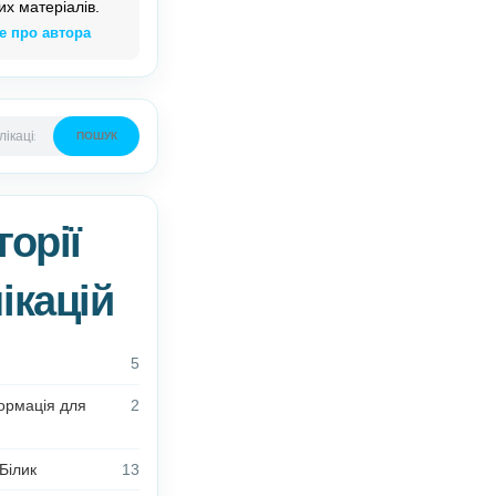
Олена Білик –
автор
дидактичних матеріалів.
Детальніше про автора
ПОШУК
Категорії
публікацій