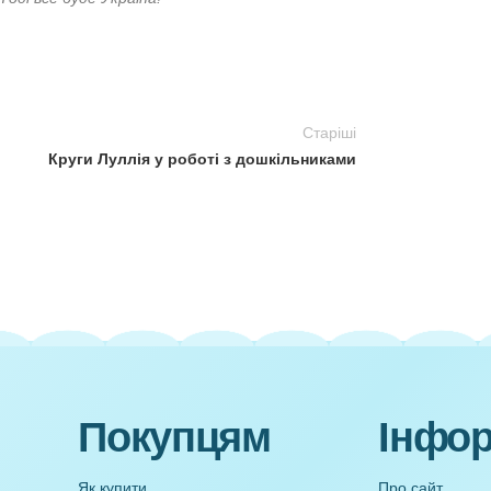
ування, необхідно використовувати вакуумні пакети із
х плечах навантаження має бути однаковим. Легкі предме
рюкзака. Найбільш важкими будуть їжа та вода, тому вони
багажу. Це наближає центр ваги, зменшує навантаження н
й наплічник під час повітряної тривоги?
 садок рюкзачок. Ці ситуації трапляються, коли дитина н
истуватися. Дитина має знати, що є у неї в рюкзаку, як ни
ний рюкзачок для малюка”
, розрахована на гравців 3-5
тей. Вона полягає в тому, що дитина має підібрати за
 їх та розповісти як ними користуватися і за яких умов. 
на не знає, чого очікувати (страх невідомості). Якщо дити
істю вона саме так і вчинить. У цьому і полягають ігрові