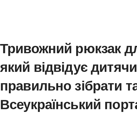
Тривожний рюкза
який відвідує дит