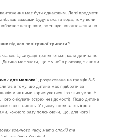
ни;
 ліки будуть в аптечці педагога);
 будь-яка інша улюблена річ, що допоможе подолати
 виходу з укриття чи приходу рятувальників в разі
роп, вата, судинозвужувальні краплі для носа, бинт,
о.
дних речей на час повітряної тривоги можна зберігати у
е, щоб у дитини був власний
теплий плед і ліхтарик
для
одно, діти мають випити
гарячий чай
. При знаходженні в
. Якщо цього не забезпечує дошкільний заклад, потрібно
ус
.