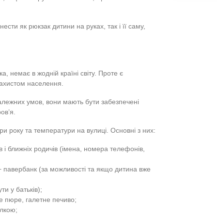
ту тривожної валізи для дорослих, дитячий рюкзачок
о в ньому має бути, як правильно упакувати та пояснити ц
рюкзак)
– це базовий набір речей, які життєво необхідно
, зокрема під час війни.
рюкзак, тому що наплічник зручніше носити. Швидко одягн
 адже руки в такому разі будуть зайняті, та й
компактним, міцним і зручним. Важливо, щоб із ним за
ань.
едеться нести як рюкзак дитини на руках, так і її саму,