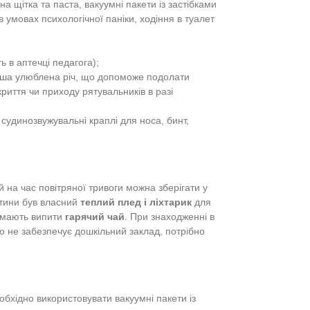
дошкільника, немає в жодній країні світу. Проте є
 цивільним захистом населення.
ідсутності належних умов, вони мають бути забезпечені
ни та здоров’я.
сті від пори року та температури на вулиці. Основні з ни
дані батьків і ближніх родичів (імена, номера телефонів,
пристрій + павербанк (за можливості та якщо дитина вже
він має бути у батьків);
еки, дитяче пюре, галетне печиво;
ожка з тарілкою;
е мило, зубна щітка та паста, вакуумні пакети із застібками
ювотиння в умовах психологічної паніки, ходіння в туалет