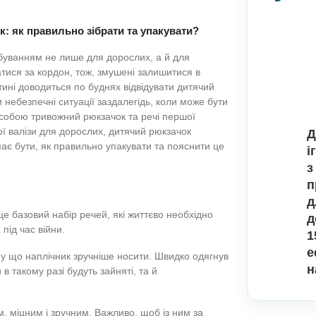
 та упакувати? –
ортал Анелок
чий садок: як правильно зібрати та упакувати?
вжнім випробуванням не лише для дорослих, а й для
ь евакуюватися за кордон, тож, змушені залишитися в
, тому дитині доводиться по буднях відвідувати дитячий
редбачаючи небезпечні ситуації заздалегідь, коли може бу
дно мати із собою тривожний рюкзачок та речі першої