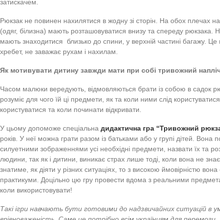
та ізолювати неприємний запас після;
одяг
: змінні комплекти одягу – шкарпеток\колгот та білиз
дитяча аптечка
: лише індивідуальні ліки дитини (загальні
для дозвілля
– іграшка невеликого розміру, книжка або
психологічні паніку, атаки, страх та відволікати дитину до
блокування виходу на поверхню.
Такі ліки, як зеленка, дитячий крем, жарознижувальний си
лейкопластир, антисептик мають бути в аптечці дорослог
Що має бути у дитини з собою в укритті?
Щоб не перевантажувати рюкзак дитини, більшість необхі
садку в індивідуальній шафі. Батькам слід подбати про т
перебування в укритті. Якщо в тому приміщенні дуже хол
укритті протягом тривалого часу їм потрібно буде поїсти
щодня давати малюку
термос
із чаєм і
поживний перек
Як правильно складати речі у тривожний рюкзачок?