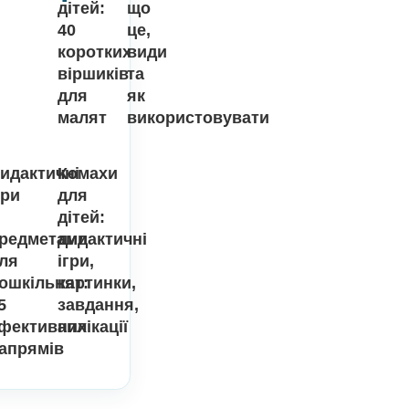
Методичні рекомендації до
5
дидактичних ігор
Вірші
Дидактичні
Останні
про
ігри
літо
для
публікації
для
дошкільнят
дітей:
що
40
це,
коротких
види
віршиків
та
для
як
малят
використов
ти