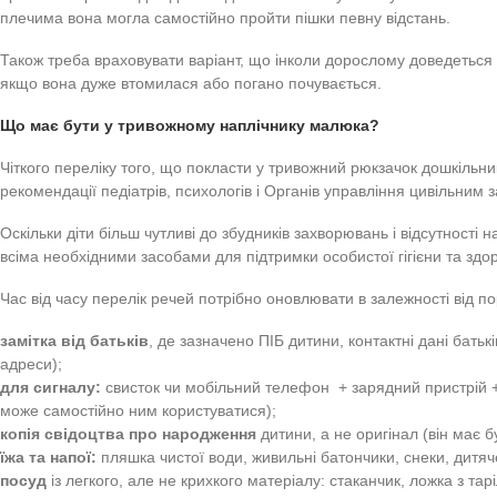
необхідності на цей проміжок часу. Від аналогічного вміс
відрізняється не лише розмірами, а й вмістом. Про те, щ
малюку в ігровій формі, – ми розкажемо в цій статті.
Що таке дитячий тривожний рюкзак?
Екстрений наплічник (тривожний або надзвичайний 
мати дитині для того, щоб вижити в екстремальній ситуації
Краще укомплектовувати цей набір не в сумку, а саме в 
на спину і пішов до укриття. Із сумкою це буде складніше,
утомлюватимуться набагато швидше.
Тривожний рюкзак для дитини дошкільного віку має бути 
плечима вона могла самостійно пройти пішки певну відст
Також треба враховувати варіант, що інколи дорослому дов
якщо вона дуже втомилася або погано почувається.