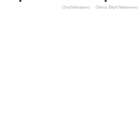
правильно зібра
Опубліковано
Olena Bily