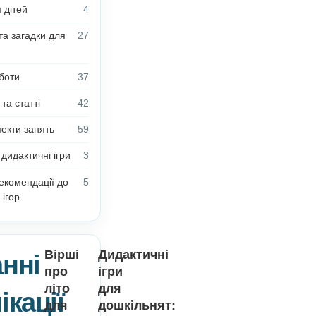
Новини
5
Anelok | Інформація для
2
користувачів
Блог Олени Білик
13
Поробки для дітей
4
Вірші, казки та загадки для
27
дітей
З досвіду роботи
37
Цікаві факти та статті
42
Плани-конспекти занять
59
Безкоштовні дидактичні ігри
3