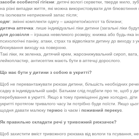
Що має бути у тривожному наплічнику малюка?
Чіткого переліку того, що покласти у тривожний рюкзачок 
рекомендації педіатрів, психологів і Органів управління
Оскільки діти більш чутливі до збудників захворювань і в
всіма необхідними засобами для підтримки особистої гігіє
Час від часу перелік речей потрібно оновлювати в залежно
замітка від батьків
, де зазначено ПІБ дитини, контактні 
адреси);
для сигналу:
свисток чи мобільний телефон + зарядний 
може самостійно ним користуватися);
копія свідоцтва про народження
дитини, а не оригінал (
їжа та напої:
пляшка чистої води, живильні батончики, сн
посуд
із легкого, але не крихкого матеріалу: стаканчик, л
засоби особистої гігієни
: дитячі вологі серветки, тверд
на різні випадки життя, які можна використовувати для бл