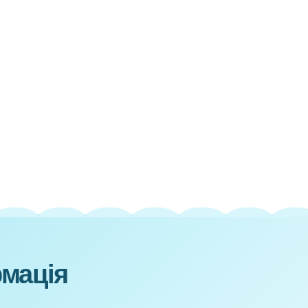
ти
а
е
ми
У
на