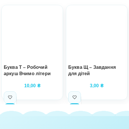
Буква Т – Робочий
Буква Щ – Завдання
аркуш Вчимо літери
для дітей
10,00
₴
3,00
₴