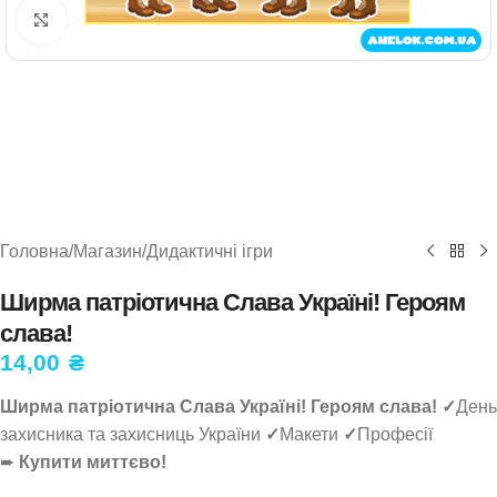
Натисніть, щоб збільшити
Головна
/
Магазин
/
Дидактичні ігри
Ширма патріотична Слава Україні! Героям
слава!
14,00
₴
Ширма патріотична Слава Україні! Героям слава! ✓
День
захисника та захисниць України
✓
Макети
✓
Професії
➨
Купити миттєво!