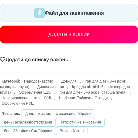
Файл для завантаження
ДОДАТИ В КОШИК
Додати до списку бажань
Категорій:
Народознавство
,
Довкілля
,
Ігри для дітей 3–4 років
(молодша група)
,
Дидактичні ігри
,
Ігри для дітей 4–5 років (середня
група)
,
Оформлення ЗДО
,
Ігри для дітей 5–6 років (старша група)
,
Нова українська школа НУШ
,
Шаблони. Таблички. Стенди
,
Оформлення НУШ
Позначок:
День захисників та захисниць України
День Незалежності України
Патріотичне виховання
День Збройних Сил України
Воєнний стан