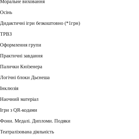
Моральне виховання
Осінь
Дидактичні ігри безкоштовно (*1грн)
ТРВЗ
Оформлення групи
Практичні завдання
Палички Кюїзенера
Логічні блоки Дьєнеша
Інклюзія
Наочний матеріал
Ігри з QR-кодами
Фони. Медалі. Дипломи. Подяки
Театралізована діяльність