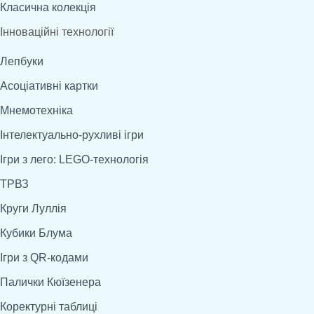
Класична колекція
Інноваційні технології
Лепбуки
Асоціативні картки
Мнемотехніка
Інтелектуально-рухливі ігри
Ігри з лего: LEGO-технологія
ТРВЗ
Круги Луллія
Кубики Блума
Ігри з QR-кодами
Палички Кюїзенера
Коректурні таблиці