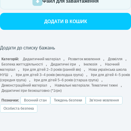
Файл для завантаження
ДОДАТИ В КОШИК
Додати до списку бажань
Категорій:
Дидактичний матеріал
,
Розвиток мовлення
,
Довкілля
,
Безпека життєдіяльності
,
Дидактичні ігри
,
Інклюзія
,
Наочний
матеріал
,
Ігри для дітей 2–3 років (ранній вік)
,
Нова українська школа
НУШ
,
Ігри для дітей 3–4 років (молодша група)
,
Ігри для дітей 4–5 років
(середня група)
,
Ігри для дітей 5–6 років (старша група)
,
Демонстраційний матеріал
,
Навчальні матеріали. Тематичні тижні
,
Дидактичні ігри безкоштовно (*1грн)
Позначки:
Воєнний стан
Тиждень безпеки
Звʼязне мовлення
Особиста безпека