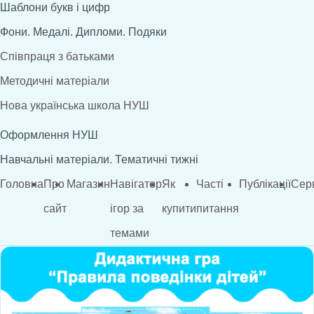
Шаблони букв і цифр
Фони. Медалі. Дипломи. Подяки
Співпраця з батьками
Методичні матеріали
Нова українська школа НУШ
Оформлення НУШ
Навчальні матеріали. Тематичні тижні
Головна
Про
Магазин
Навігатор
Як
Часті
Публікації
Сер
сайт
ігор за
купити
питання
темами