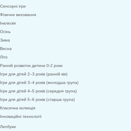
Математика
Економіка
Довкілля
Народознавство
Природа
Екологія
Дослідницька діяльність
Безпека життєдіяльності
Валеологія
Права дитини
Моральне виховання
Трудове виховання
Образотворча діяльність