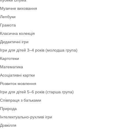
Тематичні набори
Народознавство
Кубики Блума
Музичне виховання
Лепбуки
Грамота
Класична колекція
Дидактичні ігри
Ігри для дітей 3–4 років (молодша група)
Картотеки
Математика
Асоціативні картки
Розвиток мовлення