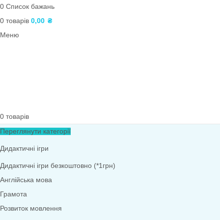
ТРВЗ
Оформлення групи
Практичні завдання
Палички Кюїзенера
Логічні блоки Дьєнеша
Інклюзія
Наочний матеріал
Ігри з QR-кодами
Фони. Медалі. Дипломи. Подяки
ПОШУК
Вхід / реєстрація
0
Список бажань
0
товарів
0,00
₴