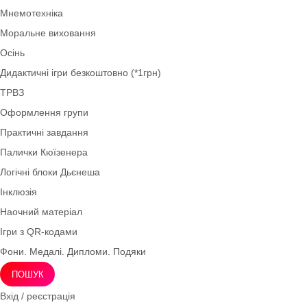
Методичні матеріали
Весна
Валеологія
Круги Луллія
Нова українська школа НУШ
Ігри для дітей 4–5 років (середня група)
Права дитини
Демонстраційний матеріал
Інноваційні технології
Мнемотехніка
Моральне виховання
Осінь
Дидактичні ігри безкоштовно (*1грн)