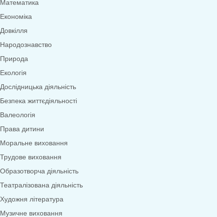
Меню
0
товарів
Переглянути категорії
Дидактичні ігри
Дидактичні ігри безкоштовно (*1грн)
Англійська мова
Грамота
Розвиток мовлення