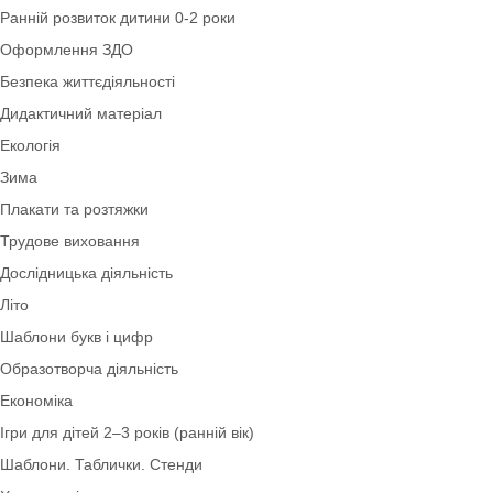
Ігри для дітей 5–6 років (старша група)
Співпраця з батьками
Природа
Інтелектуально-рухливі ігри
Довкілля
Ранній розвиток дитини 0-2 роки
Оформлення ЗДО
Безпека життєдіяльності
Дидактичний матеріал
Екологія
Зима
Плакати та розтяжки
Трудове виховання