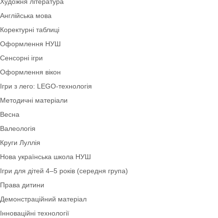
Дослідницька діяльність
Літо
Шаблони букв і цифр
Образотворча діяльність
Економіка
Ігри для дітей 2–3 років (ранній вік)
Шаблони. Таблички. Стенди
Художня література
Англійська мова
Коректурні таблиці
Оформлення НУШ
Сенсорні ігри
Оформлення вікон
Ігри з лего: LEGO-технологія