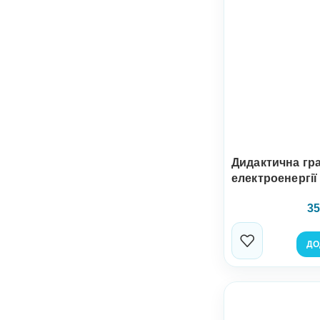
Дидактична гр
електроенергії
35
ДО