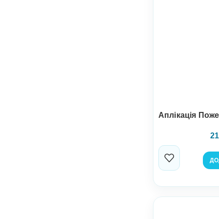
Аплікація Пож
21
ДО