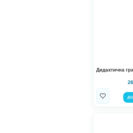
Дидактична гр
28
ДО