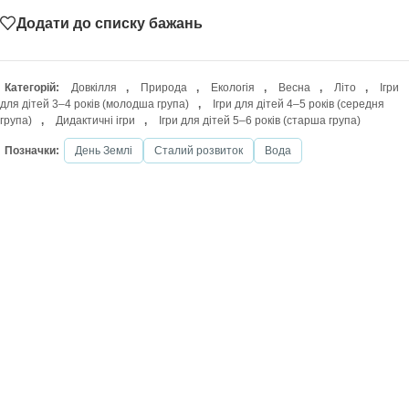
Додати до списку бажань
Категорій:
Довкілля
,
Природа
,
Екологія
,
Весна
,
Літо
,
Ігри
для дітей 3–4 років (молодша група)
,
Ігри для дітей 4–5 років (середня
група)
,
Дидактичні ігри
,
Ігри для дітей 5–6 років (старша група)
Позначки:
День Землі
Сталий розвиток
Вода